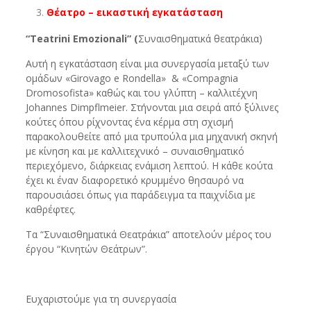
Θέατρο – εικαστική εγκατάσταση
“
Teatrini
Emozionali
” (
Συναισθηματικά θεατράκια)
Αυτή η εγκατάσταση είναι μια συνεργασία μεταξύ των
ομάδων «Girovago e Rondella» & «Compagnia
Dromosofista» καθώς και του γλύπτη – καλλιτέχνη
Johannes Dimpflmeier. Στήνονται μια σειρά από ξύλινες
κούτες όπου ρίχνοντας ένα κέρμα στη σχισμή
παρακολουθείτε από μια τρυπούλα μια μηχανική σκηνή
με κίνηση και με καλλιτεχνικό – συναισθηματικό
περιεχόμενο, διάρκειας ενάμιση λεπτού. Η κάθε κούτα
έχει κι έναν διαφορετικό κρυμμένο θησαυρό να
παρουσιάσει όπως για παράδειγμα τα παιχνίδια με
καθρέφτες.
Τα “Συναισθηματικά Θεατράκια” αποτελούν μέρος του
έργου “Κινητών Θεάτρων”.
Ευχαριστούμε για τη συνεργασία