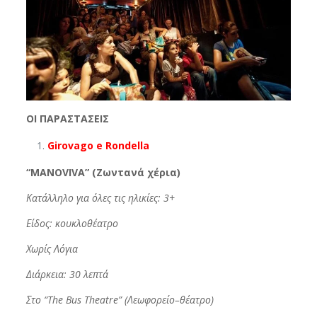
ΟΙ ΠΑΡΑΣΤΑΣΕΙΣ
Girovago
e
Rondella
“
MANOVIVA
” (Ζωντανά χέρια)
Κατάλληλο για όλες τις ηλικίες: 3+
Είδος: κουκλοθέατρο
Χωρίς Λόγια
Διάρκεια: 30 λεπτά
Στο
“The Bus Theatre” (
Λεωφορείο
–
θέατρο
)