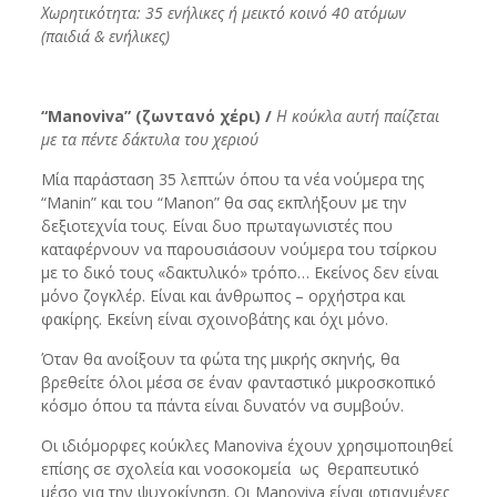
Χωρητικότητα: 35 ενήλικες ή μεικτό κοινό 40 ατόμων
(παιδιά & ενήλικες)
“
Manoviva
” (ζωντανό χέρι) /
Η κούκλα αυτή παίζεται
με τα πέντε δάκτυλα του χεριού
Μία παράσταση 35 λεπτών όπου τα νέα νούμερα της
“Manin” και του “Manon” θα σας εκπλήξουν με την
δεξιοτεχνία τους. Είναι δυο πρωταγωνιστές που
καταφέρνουν να παρουσιάσουν νούμερα του τσίρκου
με το δικό τους «δακτυλικό» τρόπο… Εκείνος δεν είναι
μόνο ζογκλέρ. Είναι και άνθρωπος – ορχήστρα και
φακίρης. Εκείνη είναι σχοινοβάτης και όχι μόνο.
Όταν θα ανοίξουν τα φώτα της μικρής σκηνής, θα
βρεθείτε όλοι μέσα σε έναν φανταστικό μικροσκοπικό
κόσμο όπου τα πάντα είναι δυνατόν να συμβούν.
Οι ιδιόμορφες κούκλες Manoviva έχουν χρησιμοποιηθεί
επίσης σε σχολεία και νοσοκομεία ως θεραπευτικό
μέσο για την ψυχοκίνηση. Οι Manoviva είναι φτιαγμένες