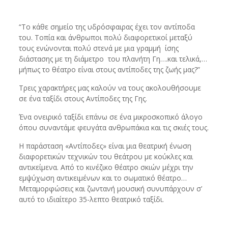
“Το κάθε σημείο της υδρόσφαιρας έχει τον αντίποδα
του. Τοπία και άνθρωποι πολύ διαφορετικοί μεταξύ
τους ενώνονται πολύ στενά με μια γραμμή ίσης
διάστασης με τη διάμετρο του πλανήτη Γη….και τελικά,…
μήπως το θέατρο είναι στους αντίποδες της ζωής μας?”
Τρεις χαρακτήρες μας καλούν να τους ακολουθήσουμε
σε ένα ταξίδι στoυς Αντίποδες της Γης.
Ένα ονειρικό ταξίδι επάνω σε ένα μικροσκοπικό άλογο
όπου συναντάμε φευγάτα ανθρωπάκια και τις σκιές τους.
Η παράσταση «Αντίποδες» είναι μια θεατρική ένωση
διαφορετικών τεχνικών του θεάτρου με κούκλες και
αντικείμενα. Από το κινέζικο θέατρο σκιών μέχρι την
εμψύχωση αντικειμένων και το σωματικό θέατρο…
Μεταμορφώσεις και ζωντανή μουσική συνυπάρχουν σ’
αυτό το ιδιαίτερο 35-λεπτο θεατρικό ταξίδι.