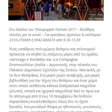
Στο πλαίσιο του Thesspuppet Festival 2017 – Ελεύθερη
είσοδος για το κοινό – Για κρατήσεις σχολείων & συλλόγων:
2310-276069 ή 6942-866676 από 9.30-13.30
Ένας υπαίθριος πολυχώρος θεάτρου και πολιτισμού
πρόκειται να στηθεί τις επόμενες μέρες από τις ομάδες
«Girovago e Rondella» και «La Compagnia
Dromosofista» (Ιταλία – Αργεντινή), στην πλατεία του
Παλαιού Δημοτικού Σχολείου της Σίνδου. Μια αυλή, με
τα δυο θεατράκια, ένα μικρό χώρο αναψυχής, μια μικρή
βιβλιοθήκη για την τέχνη του θεάτρου και έναν χώρο
στον οποίο εκτίθενται κάποια διαδραστικά παιχνίδια
(γλυπτά, οπτικά και ηχητικά παιχνίδια)! Εκεί το πρωί και
το απόγευμα από 8 έως 10 Νοεμβρίου θα δοθούν
παραστάσεις κουκλοθεάτρου όπως δεν το έχετε
ξαναδεί, ένα μοναδικό θέαμα με ηθοποιούς, μουσικούς,
εικαστικούς, κουκλοπαίκτες, κλόουν και εφευρέτες.