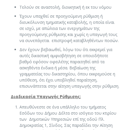
Τελούν σε αναστολή, διοικητική ή εκ του νόμου
Έχουν υπαχθεί σε προηγούμενη ρύθμιση ή
διευκόλυνση τμηματικής καταβολής, η οποία είναι
σε ισχύ, με απώλεια των ενεργημάτων της
προηγούμενης ρύθμισης και χωρίς η υπαγωγή τους
να συνεπάγεται επιστροφή καταβληθέντων ποσών.
Δεν έχουν βεβαιωθεί, λόγω του ότι εκκρεμεί για
αυτές δικαστική αμφισβήτηση σε οποιοδήποτε
βαθμό εφόσον οφειλέτης παραιτηθεί από τα
ασκηθέντα ένδικα ή μέσα. Βεβαίωση της
γραμματείας του δικαστηρίου, όπου εκκρεμούσε η
υπόθεση, ότι έχει υποβληθεί παραίτηση,
επισυνάπτεται στην αίτηση υπαγωγής στην ρύθμιση.
Διαδικασία Υπαγωγής Ρύθμισης:
Απευθύνεστε σε ένα υπάλληλο του τμήματος
Εσόδων του Δήμου Δέλτα στο ισόγειο του κτιρίου
των Δημοτικών Υπηρεσιών επί της οδού Πλ.
Δημοκρατίας 1, Σίνδος. Σας παραδίδει την Αίτηση