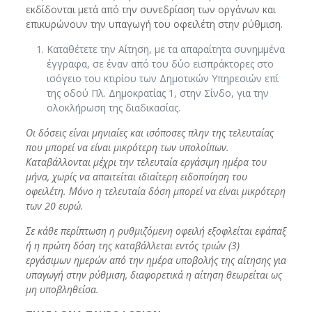
εκδίδονται μετά από την συνεδρίαση των οργάνων και
επικυρώνουν την υπαγωγή του οφειλέτη στην ρύθμιση.
Καταθέτετε την Αίτηση, με τα απαραίτητα συνημμένα
έγγραφα, σε έναν από του δύο εισπράκτορες στο
ισόγειο του κτιρίου των Δημοτικών Υπηρεσιών επί
της οδού Πλ. Δημοκρατίας 1, στην Σίνδο, για την
ολοκλήρωση της διαδικασίας.
Οι δόσεις είναι μηνιαίες και ισόποσες πλην της τελευταίας
που μπορεί να είναι μικρότερη των υπολοίπων.
Καταβάλλονται μέχρι την τελευταία εργάσιμη ημέρα του
μήνα, χωρίς να απαιτείται ιδιαίτερη ειδοποίηση του
οφειλέτη. Μόνο η τελευταία δόση μπορεί να είναι μικρότερη
των 20 ευρώ.
Σε κάθε περίπτωση η ρυθμιζόμενη οφειλή εξοφλείται εφάπαξ
ή η πρώτη δόση της καταβάλλεται εντός τριών (3)
εργάσιμων ημερών από την ημέρα υποβολής της αίτησης για
υπαγωγή στην ρύθμιση, διαφορετικά η αίτηση θεωρείται ως
μη υποβληθείσα.