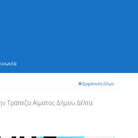
οινωνία
Εμφάνιση όλων
την Τράπεζα Αίματος Δήμου Δέλτα