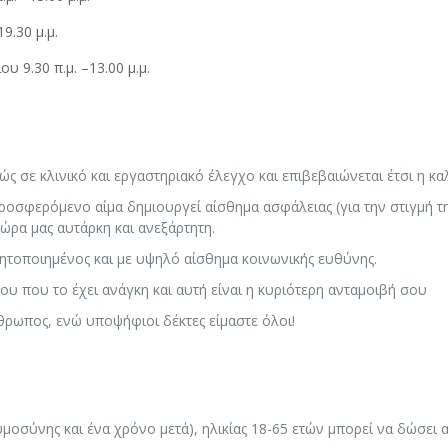
9.30 μ.μ.
υ 9.30 π.μ. –13.00 μ.μ.
ς σε κλινικό και εργαστηριακό έλεγχο και επιβεβαιώνεται έτσι η κα
σφερόμενο αίμα δημιουργεί αίσθημα ασφάλειας (για την στιγμή της 
χώρα μας αυτάρκη και ανεξάρτητη.
θητοποιημένος και με υψηλό αίσθημα κοινωνικής ευθύνης.
 που το έχει ανάγκη και αυτή είναι η κυριότερη ανταμοιβή σου
θρωπος, ενώ υποψήφιοι δέκτες είμαστε όλοι!
μοσύνης και ένα χρόνο μετά), ηλικίας 18-65 ετών μπορεί να δώσει α