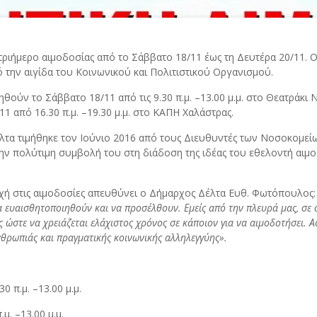
τριήμερο αιμοδοσίας από το Σάββατο 18/11 έως τη Δευτέρα 20/11. 
 την αιγίδα του Κοινωνικού και Πολιτιστικού Οργανισμού.
ν το Σάββατο 18/11 από τις 9.30 π.μ. –13.00 μ.μ. στο Θεατράκι Νέ
1 από 16.30 π.μ. –19.30 μ.μ. στο ΚΑΠΗ Χαλάστρας.
Δέλτα τιμήθηκε τον Ιούνιο 2016 από τους Διευθυντές των Νοσοκομε
 την πολύτιμη συμβολή του στη διάδοση της ιδέας του εθελοντή αι
χή στις αιμοδοσίες απευθύνει ο Δήμαρχος Δέλτα Ευθ. Φωτόπουλος
α ευαισθητοποιηθούν και να προσέλθουν. Εμείς από την πλευρά μας, σε 
ώστε να χρειάζεται ελάχιστος χρόνος σε κάποιον για να αιμοδοτήσει. Α
ανθρωπιάς και πραγματικής κοινωνικής αλληλεγγύης».
0 π.μ. –13.00 μ.μ.
μ. –13.00 μ.μ.