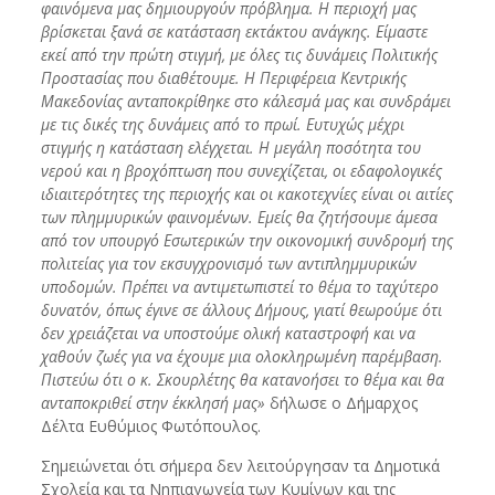
φαινόμενα μας δημιουργούν πρόβλημα. Η περιοχή μας
βρίσκεται ξανά σε κατάσταση εκτάκτου ανάγκης. Είμαστε
εκεί από την πρώτη στιγμή, με όλες τις δυνάμεις Πολιτικής
Προστασίας που διαθέτουμε. Η Περιφέρεια Κεντρικής
Μακεδονίας ανταποκρίθηκε στο κάλεσμά μας και συνδράμει
με τις δικές της δυνάμεις από το πρωί. Ευτυχώς μέχρι
στιγμής η κατάσταση ελέγχεται. Η μεγάλη ποσότητα του
νερού και η βροχόπτωση που συνεχίζεται, οι εδαφολογικές
ιδιαιτερότητες της περιοχής και οι κακοτεχνίες είναι οι αιτίες
των πλημμυρικών φαινομένων. Εμείς θα ζητήσουμε άμεσα
από τον υπουργό Εσωτερικών την οικονομική συνδρομή της
πολιτείας για τον εκσυγχρονισμό των αντιπλημμυρικών
υποδομών. Πρέπει να αντιμετωπιστεί το θέμα το ταχύτερο
δυνατόν, όπως έγινε σε άλλους Δήμους, γιατί θεωρούμε ότι
δεν χρειάζεται να υποστούμε ολική καταστροφή και να
χαθούν ζωές για να έχουμε μια ολοκληρωμένη παρέμβαση.
Πιστεύω ότι ο κ. Σκουρλέτης θα κατανοήσει το θέμα και θα
ανταποκριθεί στην έκκλησή μας»
δήλωσε ο Δήμαρχος
Δέλτα Ευθύμιος Φωτόπουλος.
Σημειώνεται ότι σήμερα δεν λειτούργησαν τα Δημοτικά
Σχολεία και τα Νηπιαγωγεία των Κυμίνων και της