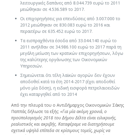
λειτουργικές δαπάνες από 8.044.739 ευρώ το 2011
μειώθηκαν σε 4.536.589 το 2017.
Οι επιχορηγήσεις για επενδύσεις από 3.007.000 το
2012 μειώθηκαν σε 830.083 ευρώ το 2016 και
περαιτέρω σε 635.452 ευρώ το 2017.
Τα εισπραχθέντα έσοδα από 33.044.140 ευρώ το
2011 ανήλθαν σε 34.986.100 ευρώ το 2017 παρά τη
μεγάλη μείωση των κρατικών επιχορηγήσεων, λόγω
της καλύτερης οργάνωσης των Οικονομικών
Υπηρεσιών.
Σημειώνεται ότι τέλη λαϊκών αγορών δεν έχουν
αποδοθεί κατά τα έτη 2014-2017 (έχει αποδοθεί
μόνο μία δόση), η ειδική εισφορά πετρελαιοειδών
έχει καταργηθεί από το 2014
Από την πλευρά του ο Αντιδήμαρχος Οικονομικών Σάκης
Παππάς δήλωσε τα εξής:
«Για μία ακόμη χρονιά, ο
προϋπολογισμός 2018 του Δήμου Δέλτα είναι ειλικρινής,
ρεαλιστικός και ακριβής. Καταφέραμε να διατηρήσουμε
σχετικά υψηλά επίπεδα σε κρίσιμους τομείς, χωρίς να