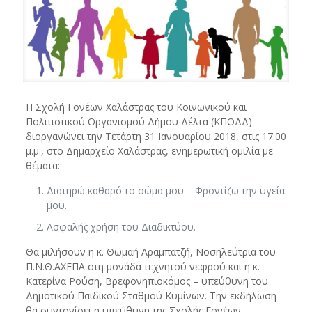
Η Σχολή Γονέων Χαλάστρας του Κοινωνικού και
Πολιτιστικού Οργανισμού Δήμου Δέλτα (ΚΠΟΔΔ)
διοργανώνει την Τετάρτη 31 Ιανουαρίου 2018, στις 17.00
μ.μ., στο Δημαρχείο Χαλάστρας, ενημερωτική ομιλία με
θέματα:
Διατηρώ καθαρό το σώμα μου – Φροντίζω την υγεία
μου.
Ασφαλής χρήση του Διαδικτύου.
Θα μιλήσουν η κ. Θωμαή Αραμπατζή, Νοσηλεύτρια του
Π.Ν.Θ.ΑΧΕΠΑ στη μονάδα τεχνητού νεφρού και η κ.
Κατερίνα Ρούση, Βρεφονηπιοκόμος – υπεύθυνη του
Δημοτικού Παιδικού Σταθμού Κυμίνων. Την εκδήλωση
θα συντονίσει η υπεύθυνη της Σχολής Γονέων