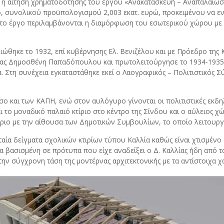
.Κ. η αίτηση χρηματοδότησης του έργου «Ανακατασκευή – Αναπαλαί
, συνολικού προϋπολογισμού 2,003 εκατ. ευρώ, προκειμένου να εντ
Στο έργο περιλαμβάνονται η διαμόρφωση του εσωτερικού χώρου με 
ώθηκε το 1932, επί κυβέρνησης Ελ. Βενιζέλου και με Πρόεδρο της 
ας Δημοσθένη Παπαδόπουλου και πρωτολειτούργησε το 1934-1935. 
ια. Στη συνέχεια εγκαταστάθηκε εκεί ο Λαογραφικός – Πολιτιστικός
 και των ΚΑΠΗ, ενώ στον αυλόγυρο γίνονται οι πολιτιστικές εκδηλ
το μοναδικό παλαιό κτίριο στο κέντρο της Σίνδου και ο αύλειος χ
τίριο με την αίθουσα των Δημοτικών Συμβουλίων, το οποίο λειτουργε
αία δείγματα σχολικών κτιρίων τύπου Καλλία καθώς είναι χτισμένο σ
α βασισμένη σε πρότυπα που είχε αναδείξει ο Δ. Καλλίας ήδη από 
την σύγχρονη τάση της μοντέρνας αρχιτεκτονικής με τα αντίστοιχα χα