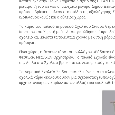
Κατατέθηκε στην Ειδική Υπηρεσία Διαχείρισης Ε.Π.ΑΝ.Ε
μετατροπή του σε νέο δημαρχιακό μέγαρο Δήμου Δέλτα»
πρόταση βρίσκεται πλέον στο στάδιο της αξιολόγησης. 
εξοπλισμός καθώς και ο αύλειος χώρος.
Το κτίριο του παλιού Δημοτικού Σχολείου Σίνδου θεμελι
Κονακιού του Χαμντή μπέη. Αποπερατώθηκε επί προεδρί
σχολείο και μάλιστα τα τελευταία χρόνια με διπλή βάρδ
πρόσφατα.
Είναι χώρος εκθέσεων τόσο του συλλόγου «Ρόδακας» όσο
Φεστιβάλ Νεανικών Ορχηστρών. Το παλαιό Σχολείο είναι 
της. Δίπλα στο Σχολείο βρίσκεται και νεότερο ισόγειο κ
Το Δημοτικό Σχολείο Σίνδου αποτελεί ένα από τα τελευτ
σχολικά κτίρια ακολουθούσαν μια σχεδιαστική τυπολογί
αρχιτεκτονική των κτιρίων αυτών αλλάζει και ακολουθεί 