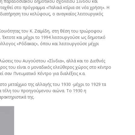
ωση παραδοσιακού δημοτικού σχολείου Σίνδου και
αχθεί στο πρόγραμμα «Παλαιά κτίρια σε νέα χρήση».
Η
διατήρηση του κελύφους, ο αναγκαίος λειτουργικός
Κοινότητας τον Κ. Ζαϊμίδη, στη θέση του τριώροφου
Έκτοτε και μέχρι το 1994 λειτουργούσε ως δημοτικό
 Σύλλογος «Ρόδακας», όπου και λειτουργούσε μέχρι
ώσεις του Αυγούστου «Σίνδια», αλλά και το Διεθνές
ώρος του είναι ο μοναδικός ελεύθερος χώρος στο κέντρο
ί σαν Πνευματικό Κέντρο για διαλέξεις κ.α.
το μεταίχμιο της αλλαγής του 1930 -μέχρι το 1929 τα
τα τέλη του προηγούμενου αιώνα. Το 1930 η
ρακτηριστικά της.