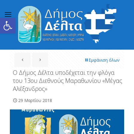
Ανοίξτε τη γραμμή εργαλείων
Εμφάνιση όλων
Ο Δήμος Δέλτα υποδέχεται την φλόγα
του 13ου Διεθνούς Μαραθωνίου «Μέγας
Αλέξανδρος»
29 Μαρτίου 2018