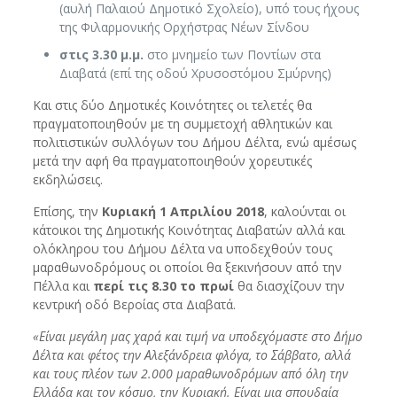
(αυλή Παλαιού Δημοτικό Σχολείο), υπό τους ήχους
της Φιλαρμονικής Ορχήστρας Νέων Σίνδου
στις 3.30 μ.μ.
στο μνημείο των Ποντίων στα
Διαβατά (επί της οδού Χρυσοστόμου Σμύρνης)
Και στις δύο Δημοτικές Κοινότητες οι τελετές θα
πραγματοποιηθούν με τη συμμετοχή αθλητικών και
πολιτιστικών συλλόγων του Δήμου Δέλτα, ενώ αμέσως
μετά την αφή θα πραγματοποιηθούν χορευτικές
εκδηλώσεις.
Επίσης, την
Κυριακή 1 Απριλίου 2018
, καλούνται οι
κάτοικοι της Δημοτικής Κοινότητας Διαβατών αλλά και
ολόκληρου του Δήμου Δέλτα να υποδεχθούν τους
μαραθωνοδρόμους οι οποίοι θα ξεκινήσουν από την
Πέλλα και
περί τις 8.30 το πρωί
θα διασχίζουν την
κεντρική οδό Βεροίας στα Διαβατά.
«Είναι μεγάλη μας χαρά και τιμή να υποδεχόμαστε στο Δήμο
Δέλτα και φέτος την Αλεξάνδρεια φλόγα, το Σάββατο, αλλά
και τους πλέον των 2.000 μαραθωνοδρόμων από όλη την
Ελλάδα και τον κόσμο, την Κυριακή. Είναι μια σπουδαία