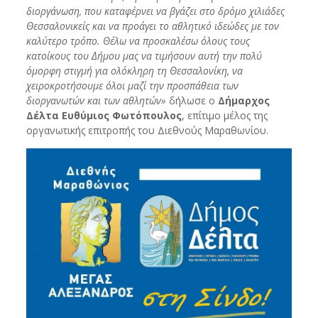
διοργάνωση, που καταφέρνει να βγάζει στο δρόμο χιλιάδες
Θεσσαλονικείς και να προάγει το αθλητικό ιδεώδες με τον
καλύτερο τρόπο. Θέλω να προσκαλέσω όλους τους
κατοίκους του Δήμου μας να τιμήσουν αυτή την πολύ
όμορφη στιγμή για ολόκληρη τη Θεσσαλονίκη, να
χειροκροτήσουμε όλοι μαζί την προσπάθεια των
διοργανωτών και των αθλητών»
δήλωσε ο
Δήμαρχος
Δέλτα Ευθύμιος Φωτόπουλος
, επίτιμο μέλος της
οργανωτικής επιτροπής του Διεθνούς Μαραθωνίου.