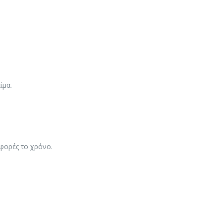
ίμα.
 φορές το χρόνο.