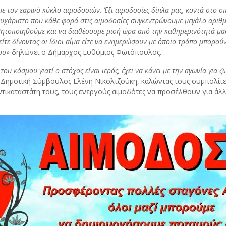
ε τον εαρινό κύκλο αιμοδοσιών. Έξι αιμοδοσίες δίπλα μας, κοντά στο σπ
ευχάριστο που κάθε φορά στις αιμοδοσίες συγκεντρώνουμε μεγάλο αριθ
σθητοποιηθούμε και να διαθέσουμε μισή ώρα από την καθημερινότητά μα
ίτε δίνοντας οι ίδιοι αίμα είτε να ενημερώσουν με όποιο τρόπο μπορού
ου
» δηλώνει ο Δήμαρχος Ευθύμιος Φωτόπουλος.
ου κόσμου γιατί ο στόχος είναι ιερός, έχει να κάνει με την αγωνία για
Δημοτική Σύμβουλος Ελένη Νικολτζούκη, καλώντας τους συμπολίτε
τικαταστάτη τους, τους ενεργούς αιμοδότες να προσέλθουν για άλλη 