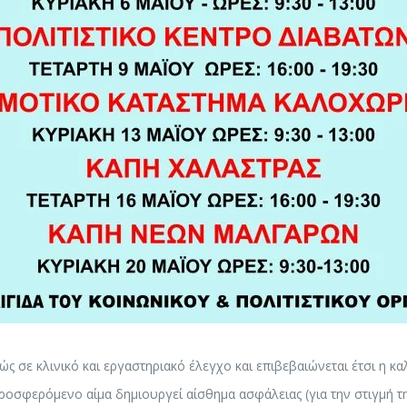
ς σε κλινικό και εργαστηριακό έλεγχο και επιβεβαιώνεται έτσι η κα
σφερόμενο αίμα δημιουργεί αίσθημα ασφάλειας (για την στιγμή της 