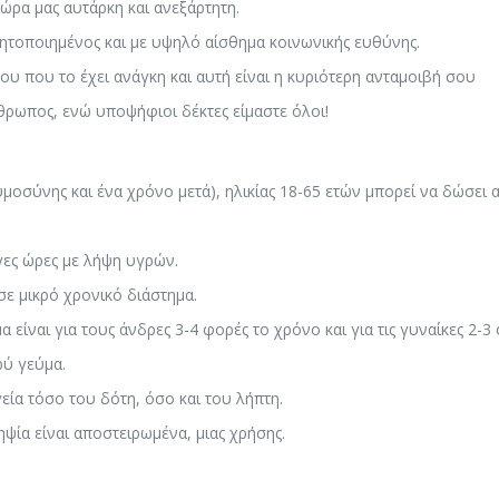
χώρα μας αυτάρκη και ανεξάρτητη.
θητοποιημένος και με υψηλό αίσθημα κοινωνικής ευθύνης.
 που το έχει ανάγκη και αυτή είναι η κυριότερη ανταμοιβή σου
θρωπος, ενώ υποψήφιοι δέκτες είμαστε όλοι!
μοσύνης και ένα χρόνο μετά), ηλικίας 18-65 ετών μπορεί να δώσει α
γες ώρες με λήψη υγρών.
ε μικρό χρονικό διάστημα.
α είναι για τους άνδρες 3-4 φορές το χρόνο και για τις γυναίκες 2-3
ρύ γεύμα.
εία τόσο του δότη, όσο και του λήπτη.
ψία είναι αποστειρωμένα, μιας χρήσης.