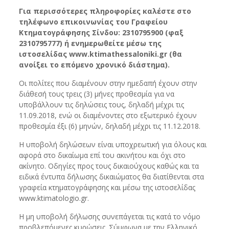
Για περισσότερες πληροφορίες καλέστε στο
τηλέφωνο επικοινωνίας του Γραφείου
Κτηματογράφησης Σίνδου: 2310795900 (φαξ
2310795777) ή ενημερωθείτε μέσω της
ιστοσελίδας www.ktimathessaloniki.gr (θα
ανοίξει το επόμενο χρονικό διάστημα).
Οι πολίτες που διαμένουν στην ημεδαπή έχουν στην
διάθεσή τους τρεις (3) μήνες προθεσμία για να
υποβάλλουν τις δηλώσεις τους, δηλαδή μέχρι τις
11.09.2018, ενώ οι διαμένοντες στο εξωτερικό έχουν
προθεσμία έξι (6) μηνών, δηλαδή μέχρι τις 11.12.2018.
Η υποβολή δηλώσεων είναι υποχρεωτική για όλους και
αφορά στο δικαίωμα επί του ακινήτου και όχι στο
ακίνητο. Οδηγίες προς τους δικαιούχους καθώς και τα
ειδικά έντυπα δήλωσης δικαιώματος θα διατίθενται στα
γραφεία κτηματογράφησης και μέσω της ιστοσελίδας
www.ktimatologio.gr.
Η μη υποβολή δήλωσης συνεπάγεται τις κατά το νόμο
προβλεπόμενες κυρώσεις. Σύμφωνα με την Ελληνικό