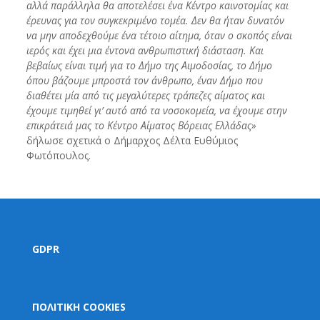
αλλά παράλληλα θα αποτελέσει ένα Κέντρο καινοτομίας και
έρευνας για τον συγκεκριμένο τομέα. Δεν θα ήταν δυνατόν
να μην αποδεχθούμε ένα τέτοιο αίτημα, όταν ο σκοπός είναι
ιερός και έχει μια έντονα ανθρωπιστική διάσταση. Και
βεβαίως είναι τιμή για το Δήμο της Αιμοδοσίας, το Δήμο
όπου βάζουμε μπροστά τον άνθρωπο, έναν Δήμο που
διαθέτει μία από τις μεγαλύτερες τράπεζες αίματος και
έχουμε τιμηθεί γι’ αυτό από τα νοσοκομεία, να έχουμε στην
επικράτειά μας το Κέντρο Αίματος Βόρειας Ελλάδας»
δήλωσε σχετικά ο Δήμαρχος Δέλτα Ευθύμιος
Φωτόπουλος.
GDPR
ΠΟΛΙΤΙΚΗ COOKIES