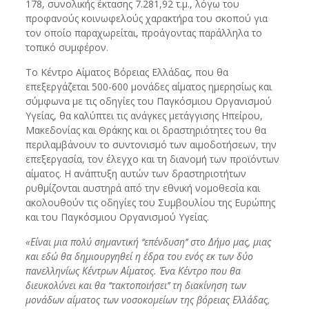
178, συνολικής έκτασης 7.281,92 τ.μ., λόγω του
προφανούς κοινωφελούς χαρακτήρα του σκοπού για
τον οποίο παραχωρείται, προάγοντας παράλληλα το
τοπικό συμφέρον.
Το Κέντρο Αίματος Βόρειας Ελλάδας, που θα
επεξεργάζεται 500-600 μονάδες αίματος ημερησίως και
σύμφωνα με τις οδηγίες του Παγκόσμιου Οργανισμού
Υγείας, θα καλύπτει τις ανάγκες μετάγγισης Ηπείρου,
Μακεδονίας και Θράκης και οι δραστηριότητες του θα
περιλαμβάνουν το συντονισμό των αιμοδοτήσεων, την
επεξεργασία, τον έλεγχο και τη διανομή των προϊόντων
αίματος. Η ανάπτυξη αυτών των δραστηριοτήτων
ρυθμίζονται αυστηρά από την εθνική νομοθεσία και
ακολουθούν τις οδηγίες του Συμβουλίου της Ευρώπης
και του Παγκόσμιου Οργανισμού Υγείας.
«Είναι μια πολύ σημαντική ‘‘επένδυση’’ στο Δήμο μας, μιας
και εδώ θα δημιουργηθεί η έδρα του ενός εκ των δύο
πανελληνίως Κέντρων Αίματος. Ένα Κέντρο που θα
διευκολύνει και θα ‘‘τακτοποιήσει’’ τη διακίνηση των
μονάδων αίματος των νοσοκομείων της βόρειας Ελλάδας,