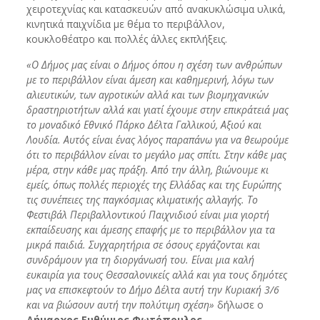
χειροτεχνίας και κατασκευών από ανακυκλώσιμα υλικά,
κινητικά παιχνίδια με θέμα το περιβάλλον,
κουκλοθέατρο και πολλές άλλες εκπλήξεις.
«Ο Δήμος μας είναι ο Δήμος όπου η σχέση των ανθρώπων
με το περιβάλλον είναι άμεση και καθημερινή, λόγω των
αλιευτικών, των αγροτικών αλλά και των βιομηχανικών
δραστηριοτήτων αλλά και γιατί έχουμε στην επικράτειά μας
το μοναδικό Εθνικό Πάρκο Δέλτα Γαλλικού, Αξιού και
Λουδία. Αυτός είναι ένας λόγος παραπάνω για να θεωρούμε
ότι το περιβάλλον είναι το μεγάλο μας σπίτι. Στην κάθε μας
μέρα, στην κάθε μας πράξη. Από την άλλη, βιώνουμε κι
εμείς, όπως πολλές περιοχές της Ελλάδας και της Ευρώπης
τις συνέπειες της παγκόσμιας κλιματικής αλλαγής. Το
Φεστιβάλ Περιβαλλοντικού Παιχνιδιού είναι μια γιορτή
εκπαίδευσης και άμεσης επαφής με το περιβάλλον για τα
μικρά παιδιά. Συγχαρητήρια σε όσους εργάζονται και
συνδράμουν για τη διοργάνωσή του. Είναι μια καλή
ευκαιρία για τους Θεσσαλονικείς αλλά και για τους δημότες
μας να επισκεφτούν το Δήμο Δέλτα αυτή την Κυριακή 3/6
και να βιώσουν αυτή την πολύτιμη σχέση»
δήλωσε ο
Δήμαρχος Ευθύμιος Φωτόπουλος
.