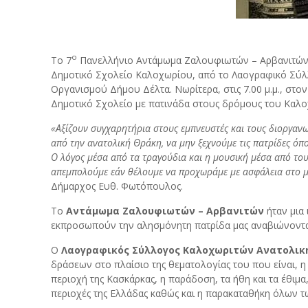
ο
Το 7
Πανελλήνιο Αντάμωμα Ζαλουφιωτών – Αρβανιτών
Δημοτικό Σχολείο Καλοχωρίου, από το Λαογραφικό Σύλλ
Οργανισμού Δήμου Δέλτα. Νωρίτερα, στις 7.00 μ.μ., στο
Δημοτικό Σχολείο με πατινάδα στους δρόμους του Καλο
«Αξίζουν συγχαρητήρια στους εμπνευστές και τους διοργανω
από την ανατολική Θράκη, να μην ξεχνούμε τις πατρίδες όπο
Ο λόγος μέσα από τα τραγούδια και η μουσική μέσα από του
απεμπολούμε εάν θέλουμε να προχωράμε με ασφάλεια στο μ
Δήμαρχος Ευθ. Φωτόπουλος.
Το
Αντάμωμα Ζαλουφιωτών – Αρβανιτών
ήταν μια
εκπροσωπούν την αλησμόνητη πατρίδα μας αναβιώνοντας
Ο
Λαογραφικός Σύλλογος Καλοχωριτών Ανατολική
δράσεων στο πλαίσιο της θεματολογίας του που είναι, 
περιοχή της Κασκάρκας, η παράδοση, τα ήθη και τα έθιμ
περιοχές της Ελλάδας καθώς και η παρακαταθήκη όλων τ