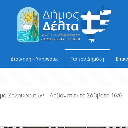
Διοίκηση – Υπηρεσίες
Για τον Δημότη
Επικ
ωμα Ζαλουφιωτών – Αρβανιτών το Σάββατο 16/6