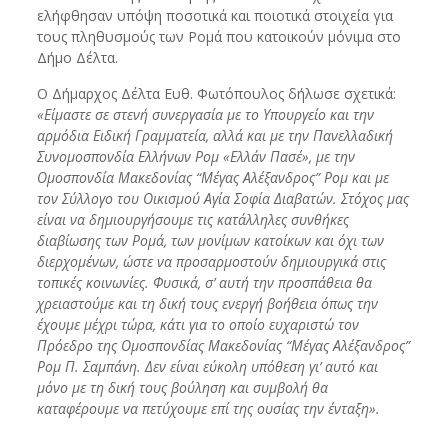
ελήφθησαν υπόψη ποσοτικά και ποιοτικά στοιχεία για
τους πληθυσμούς των Ρομά που κατοικούν μόνιμα στο
Δήμο Δέλτα.
Ο Δήμαρχος Δέλτα Ευθ. Φωτόπουλος δήλωσε σχετικά:
«Είμαστε σε στενή συνεργασία με το Υπουργείο και την
αρμόδια Ειδική Γραμματεία, αλλά και με την Πανελλαδική
Συνομοσπονδία Ελλήνων Ρομ «Ελλάν Πασέ», με την
Ομοσπονδία Μακεδονίας “Μέγας Αλέξανδρος” Ρομ και με
τον Σύλλογο του Οικισμού Αγία Σοφία Διαβατών. Στόχος μας
είναι να δημιουργήσουμε τις κατάλληλες συνθήκες
διαβίωσης των Ρομά, των μονίμων κατοίκων και όχι των
διερχομένων, ώστε να προσαρμοστούν δημιουργικά στις
τοπικές κοινωνίες. Φυσικά, σ’ αυτή την προσπάθεια θα
χρειαστούμε και τη δική τους ενεργή βοήθεια όπως την
έχουμε μέχρι τώρα, κάτι για το οποίο ευχαριστώ τον
Πρόεδρο της Ομοσπονδίας Μακεδονίας “Μέγας Αλέξανδρος”
Ρομ Π. Σαμπάνη. Δεν είναι εύκολη υπόθεση γι’ αυτό και
μόνο με τη δική τους βούληση και συμβολή θα
καταφέρουμε να πετύχουμε επί της ουσίας την ένταξη».