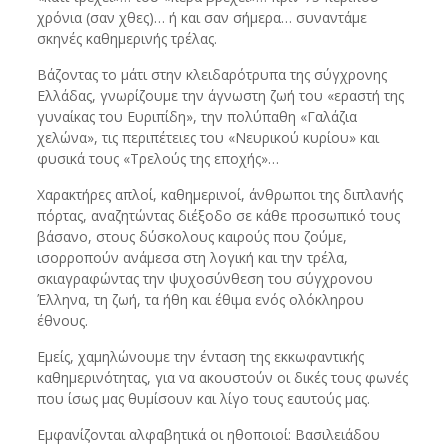
χρόνια (σαν χθες)… ή και σαν σήμερα… συναντάμε
σκηνές καθημερινής τρέλας.
Βάζοντας το μάτι στην κλειδαρότρυπα της σύγχρονης
Ελλάδας, γνωρίζουμε την άγνωστη ζωή του «εραστή της
γυναίκας του Ευριπίδη», την πολύπαθη «Γαλάζια
χελώνα», τις περιπέτειες του «Νευρικού κυρίου» και
φυσικά τους «Τρελούς της εποχής»…
Χαρακτήρες απλοί, καθημερινοί, άνθρωποι της διπλανής
πόρτας, αναζητώντας διέξοδο σε κάθε προσωπικό τους
βάσανο, στους δύσκολους καιρούς που ζούμε,
ισορροπούν ανάμεσα στη λογική και την τρέλα,
σκιαγραφώντας την ψυχοσύνθεση του σύγχρονου
Έλληνα, τη ζωή, τα ήθη και έθιμα ενός ολόκληρου
έθνους.
Εμείς, χαμηλώνουμε την ένταση της εκκωφαντικής
καθημερινότητας, για να ακουστούν οι δικές τους φωνές
που ίσως μας θυμίσουν και λίγο τους εαυτούς μας.
Εμφανίζονται αλφαβητικά οι ηθοποιοί: Βασιλειάδου