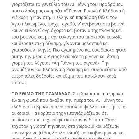
γιορτάζεται το γενέθλιο του Αϊ Γιάννη του Προδρόμου
που ο λαός μας ονομάζει Αϊ Γιάννη Ριγανά ή Κλήδονα ή
Ριζικάρη ή Φανιστή. Η ελληνική παράδοση θέλει τον
Άγιο ηλικιωμένο, τραχύ, αγαθό, ν’ ανεβαίνει στα βουνά
και να ευλογεί αγριόχορτα και βοτάνια της πλαγιάς και
του βουνού και με την ευλογία του αποκτούν ευωδία
και θεραπευτική δύναμη, γίνονται μαλαχτικά και
γιατρεύουν πληγές. Πιο αγαπημένο και ευωδιαστό φυτό
αυτήν την μέρα ο Άγιος ξεχώριζε τη ρίγανη και έτσι η
γιορτή του λέγεται’ «Αη Γιάννη του ριγανά». Την
ονομάζουν και Κλήδονα ή Ριζικάρη και συνοδεύεται από
ευτράπελες δοξασίες και έθιμα που ποικίλουν κατά
τόπους.
ΤΟ ΕΘΙΜΟ ΤΗΣ ΤΖΑΜΑΛΑΣ:
Στη Χαλάστρα, η τζαμάλα
είναι η φωτιά που άναβαν την ημέρα του Αϊ Γιάννη του
κλήδονα το βράδυ για να καούν οι ψύλλοι, οι ψείρες και
οι κοριοί. Τα κορίτσια της γειτονιάς μάζευαν ότι
περίσσευε απ’ τα χωράφια και έκαναν δέματα. Όταν
ερχόταν η γιορτή πήγαιναν στα χωράφια και μάζευαν
τον κλήδονα (είδος λουλουδιού) και έκοβαν ρίγανη και