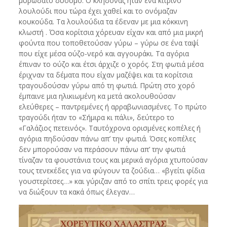
μυρωδάτο δυόσμο. Ο κλήδονας ήταν ένα κίτρινο
λουλούδι που τώρα έχει χαθεί και το ονόμαζαν
κουκούδα. Τα λουλούδια τα έδεναν με μια κόκκινη
κλωστή . Όσα κορίτσια χόρευαν είχαν και από μια μικρή
φούντα που τοποθετούσαν γύρω – γύρω σε ένα ταψί
που είχε μέσα ούζο-νερό και αγγουράκι. Τα αγόρια
έπιναν το ούζο και έτσι άρχιζε ο χορός. Στη φωτιά μέσα
έριχναν τα δέματα που είχαν μαζέψει και τα κορίτσια
τραγουδούσαν γύρω από τη φωτιά. Πρώτη στο χορό
έμπαινε μια ηλικιωμένη κα μετά ακολουθούσαν
ελεύθερες – παντρεμένες ή αρραβωνιασμένες. Το πρώτο
τραγούδι ήταν το «Σήμιρα κι πάλι», δεύτερο το
«Γαλάζιος πετεινός». Ταυτόχρονα ορισμένες κοπέλες ή
αγόρια πηδούσαν πάνω απ’ την φωτιά. Όσες κοπέλες
δεν μπορούσαν να περάσουν πάνω απ’ την φωτιά
τίναζαν τα φουστάνια τους και μερικά αγόρια χτυπούσαν
τους τενεκέδες για να φύγουν τα ζούδια… «βγείτι φίδια
γουστερίτσες…» και γύριζαν από το σπίτι τρεις φορές για
να διώξουν τα κακά όπως έλεγαν…