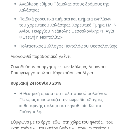
Αναβίωση εθίμου Τζαμάλας στους δρόμους της
Χαλάστρας
Παιδικά χορευτικά τμήματα και τμήματα ενηλίκων
του χορευτικού Χαλάστρας. Χορευτικό Τμήμα Ι.Μ. Ν.
Αγίου Γεωργίου Νεάπολης Θεσσαλονίκης «Η Αγία
Φωτεινή η Νεαπολίτις»
Πολιτιστικός Σύλλογος Πενταλόφου Θεσσαλονίκης
Ακολουθεί παραδοσιακό γλέντι.
Συνοδεύουν οι ορχήστρες των Μάλαμα, Δημάνου,
Παπαγεωργόπουλου, Καρακούση και Δίγκα.
Κυριακή 24 Ιουνίου 2018
Η θεατρική ομάδα του πολιτιστικού συλλόγου
Γέφυρας παρουσιάζει την κωμωδία «Στιγμές
καθημερινής τρέλας» σε σκηνοθεσία Κώστα
Γούργουλη.
Σύμφωνα με το έργο, εδώ, στη χώρα του φωτός… του
«κάτι τρέχει»… του «πέρα βρέχει»… πριν 75 περίπου