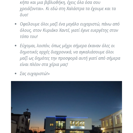
κήπο και μια βιβλιοθήκη, έχεις όλα όσα σου
χρειάζονται». Κι εδώ στη Χαλάστρα τα έχουμε και τα
δυο!
Οφείλουμε όλοι μαζί ένα μεγάλο ευχαριστώ, πάνω από
όλους, στον Κυριάκο Χαντέ, γιατί έγινε ευεργέτης στον
τόπο του!
Εύχομαι, λοιπόν, όπως μέχρι σήμερα έκαναν όλες οι
δημοτικές αρχές διαχρονικά, να αγκαλιάσουμε όλοι
μαζί ως δημότες την προσφορά αυτή γιατί από σήμερα
είναι πλέον στα χέρια μας!
Σας ευχαριστώ!»