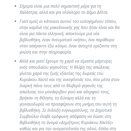
Σήμερα είναι μια πολύ σημαντική μέρα για τη
Χαλάστρα, αλλά και για ολόκληρο το Δήμο Δέλτα.
Γιατί εμείς οι κάτοικοι αυτού του ευλογημένου τόπου,
στην καρδιά της μακεδονικής γης που ήταν είναι και θα
είναι για πάντα ελληνική, αποκτούμε μια νέα
βιβλιοθήκη, έναν πνευματικό «κήπο», ένα παράθυρο
στον απέραντο έξω κόσμο, έναν ανοιχτό ορίζοντα στη
γνώση και στην πληροφορία.
Αλλά και γιατί έχουμε τη χαρά να είμαστε μάρτυρες
ενός σπουδαίου γεγονότος: Η θλίψη της απώλειας
γίνεται χαρά της ζωής εξαιτίας της δωρεάς του
Κυριάκου Χαντέ και της οικογένειάς του, που μέσα στον
διαρκή πόνο τους από το θλιβερό γεγονός της
απώλειας του μονάκριβου γιού και αδερφού τους,
βρήκαν τη θέληση, τη δύναμη αλλά και τη
γενναιοδωρία να προσφέρουν στη μνήμη του αυτή τη
βιβλιοθήκη. Σε ένδειξη ευγνωμοσύνης, το Δημοτικό
Συμβούλιο έλαβε ομόφωνη απόφαση να δώσει στη
Βιβλιοθήκη το όνομα «Δημήτριος Κυριάκου Χαντές»
καθώς και για την ονοματοδοσία της οδού, δίπλα στη