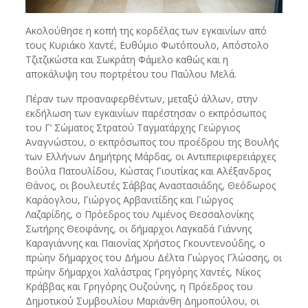
Ακολούθησε η κοπή της κορδέλας των εγκαινίων από
τους Κυριάκο Χαντέ, Ευθύμιο Φωτόπουλο, Απόστολο
Τζιτζικώστα και Σωκράτη Φάμελο καθώς και η
αποκάλυψη του πορτρέτου του Παύλου Μελά.
Πέραν των προαναφερθέντων, μεταξύ άλλων, στην
εκδήλωση των εγκαινίων παρέστησαν ο εκπρόσωπος
του Γ’ Σώματος Στρατού Ταγματάρχης Γεώργιος
Αναγνώστου, ο εκπρόσωπος του προέδρου της Βουλής
των Ελλήνων Δημήτρης Μάρδας, οι Αντιπεριφερειάρχες
Βούλα Πατουλίδου, Κώστας Γιουτίκας και Αλέξανδρος
Θάνος, οι βουλευτές Σάββας Αναστασιάδης, Θεόδωρος
Καράογλου, Γιώργος Αρβανιτίδης και Γιώργος
Λαζαρίδης, ο Πρόεδρος του Λιμένος Θεσσαλονίκης
Σωτήρης Θεοφάνης, οι δήμαρχοι Λαγκαδά Γιάννης
Καραγιάννης και Παιονίας Χρήστος Γκουντενούδης, ο
πρώην δήμαρχος του Δήμου Δέλτα Γιώργος Γλώσσης, οι
πρώην δήμαρχοι Χαλάστρας Γρηγόρης Χαντές, Νίκος
Κράββας και Γρηγόρης Ουζούνης, η Πρόεδρος του
Δημοτικού Συμβουλίου Μαριάνθη Δημοπούλου, οι