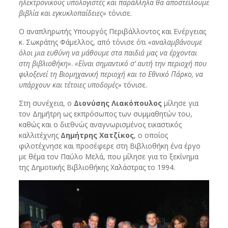
ηλεκτρονικούς υπολογιστές και παράλληλα θα αποστείλουμε
βιβλία και εγκυκλοπαίδειες»
τόνισε.
Ο αναπληρωτής Υπουργός Περιβάλλοντος και Ενέργειας
κ. Σωκράτης Φάμελλος, από τόνισε ότι
«αναλαμβάνουμε
όλοι μια ευθύνη να μάθουμε στα παιδιά μας να έρχονται
στη βιβλιοθήκη»
.
«Είναι σημαντικό σ’ αυτή την περιοχή που
φιλοξενεί τη Βιομηχανική περιοχή και το Εθνικό Πάρκο, να
υπάρχουν και τέτοιες υποδομές»
τόνισε.
Στη συνέχεια, ο
Διονύσης Λιακόπουλος
μίλησε για
τον Δημήτρη ως εκπρόσωπος των συμμαθητών του,
καθώς και ο διεθνώς αναγνωρισμένος εικαστικός
καλλιτέχνης
Δημήτρης Χατζίκος
, ο οποίος
φιλοτέχνησε και προσέφερε στη Βιβλιοθήκη ένα έργο
με θέμα τον Παύλο Μελά, που μίλησε για το ξεκίνημα
της Δημοτικής Βιβλιοθήκης Χαλάστρας το 1994.