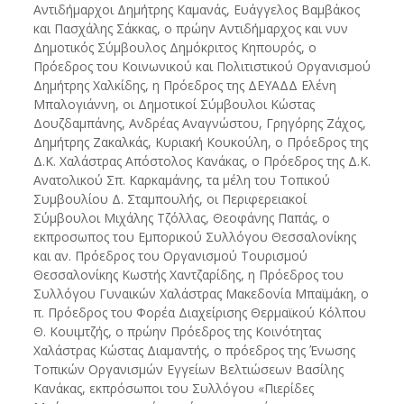
Αντιδήμαρχοι Δημήτρης Καμανάς, Ευάγγελος Βαμβάκος
και Πασχάλης Σάκκας, ο πρώην Αντιδήμαρχος και νυν
Δημοτικός Σύμβουλος Δημόκριτος Κηπουρός, ο
Πρόεδρος του Κοινωνικού και Πολιτιστικού Οργανισμού
Δημήτρης Χαλκίδης, η Πρόεδρος της ΔΕΥΑΔΔ Ελένη
Μπαλογιάννη, οι Δημοτικοί Σύμβουλοι Κώστας
Δουζδαμπάνης, Ανδρέας Αναγνώστου, Γρηγόρης Ζάχος,
Δημήτρης Ζακαλκάς, Κυριακή Κουκούλη, ο Πρόεδρος της
Δ.Κ. Χαλάστρας Απόστολος Κανάκας, ο Πρόεδρος της Δ.Κ.
Ανατολικού Σπ. Καρκαμάνης, τα μέλη του Τοπικού
Συμβουλίου Δ. Σταμπουλής, οι Περιφερειακοί
Σύμβουλοι Μιχάλης Τζόλλας, Θεοφάνης Παπάς, ο
εκπροσωπος του Εμπορικού Συλλόγου Θεσσαλονίκης
και αν. Πρόεδρος του Οργανισμού Τουρισμού
Θεσσαλονίκης Κωστής Χαντζαρίδης, η Πρόεδρος του
Συλλόγου Γυναικών Χαλάστρας Μακεδονία Μπαϊμάκη, ο
π. Πρόεδρος του Φορέα Διαχείρισης Θερμαϊκού Κόλπου
Θ. Κουιμτζής, ο πρώην Πρόεδρος της Κοινότητας
Χαλάστρας Κώστας Διαμαντής, ο πρόεδρος της Ένωσης
Τοπικών Οργανισμών Εγγείων Βελτιώσεων Βασίλης
Κανάκας, εκπρόσωποι του Συλλόγου «Πιερίδες