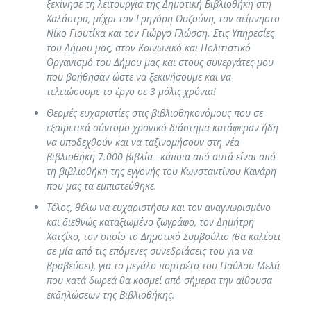
ξεκίνησε τη λειτουργία της Δημοτική Βιβλιοθήκη στη
Χαλάστρα, μέχρι τον Γρηγόρη Ουζούνη, τον αείμνηστο
Νίκο Γιουτίκα και τον Γιώργο Γλώσση. Στις Υπηρεσίες
του Δήμου μας, στον Κοινωνικό και Πολιτιστικό
Οργανισμό του Δήμου μας και στους συνεργάτες μου
που βοήθησαν ώστε να ξεκινήσουμε και να
τελειώσουμε το έργο σε 3 μόλις χρόνια!
Θερμές ευχαριστίες στις βιβλιοθηκονόμους που σε
εξαιρετικά σύντομο χρονικό διάστημα κατάφεραν ήδη
να υποδεχθούν και να ταξινομήσουν στη νέα
βιβλιοθήκη 7.000 βιβλία –κάποια από αυτά είναι από
τη βιβλιοθήκη της εγγονής του Κωνσταντίνου Κανάρη
που μας τα εμπιστεύθηκε.
Τέλος, θέλω να ευχαριστήσω και τον αναγνωρισμένο
και διεθνώς καταξιωμένο ζωγράφο, τον Δημήτρη
Χατζίκο, τον οποίο το Δημοτικό Συμβούλιο (θα καλέσει
σε μία από τις επόμενες συνεδριάσεις του για να
βραβεύσει), για το μεγάλο πορτρέτο του Παύλου Μελά
που κατά δωρεά θα κοσμεί από σήμερα την αίθουσα
εκδηλώσεων της Βιβλιοθήκης.