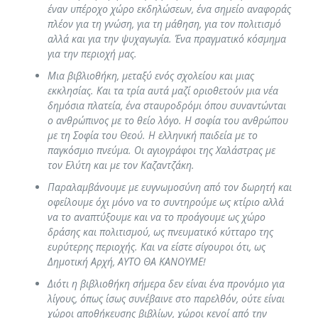
έναν υπέροχο χώρο εκδηλώσεων, ένα σημείο αναφοράς
πλέον για τη γνώση, για τη μάθηση, για τον πολιτισμό
αλλά και για την ψυχαγωγία. Ένα πραγματικό κόσμημα
για την περιοχή μας.
Μια βιβλιοθήκη, μεταξύ ενός σχολείου και μιας
εκκλησίας. Και τα τρία αυτά μαζί οριοθετούν μια νέα
δημόσια πλατεία, ένα σταυροδρόμι όπου συναντώνται
ο ανθρώπινος με το θείο λόγο. Η σοφία του ανθρώπου
με τη Σοφία του Θεού. Η ελληνική παιδεία με το
παγκόσμιο πνεύμα. Οι αγιογράφοι της Χαλάστρας με
τον Ελύτη και με τον Καζαντζάκη.
Παραλαμβάνουμε με ευγνωμοσύνη από τον δωρητή και
οφείλουμε όχι μόνο να το συντηρούμε ως κτίριο αλλά
να το αναπτύξουμε και να το προάγουμε ως χώρο
δράσης και πολιτισμού, ως πνευματικό κύτταρο της
ευρύτερης περιοχής. Και να είστε σίγουροι ότι, ως
Δημοτική Αρχή, ΑΥΤΟ ΘΑ ΚΑΝΟΥΜΕ!
Διότι η βιβλιοθήκη σήμερα δεν είναι ένα προνόμιο για
λίγους, όπως ίσως συνέβαινε στο παρελθόν, ούτε είναι
χώροι αποθήκευσης βιβλίων, χώροι κενοί από την