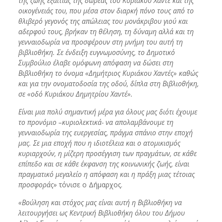
της ζωής εξαιτίας της δωρεάς του Κυριάκου Χαντέ και της
οικογένειάς του, που μέσα στον διαρκή πόνο τους από το
θλιβερό γεγονός της απώλειας του μονάκριβου γιού και
αδερφού τους, βρήκαν τη θέληση, τη δύναμη αλλά και τη
γενναιοδωρία να προσφέρουν στη μνήμη του αυτή τη
βιβλιοθήκη. Σε ένδειξη ευγνωμοσύνης, το Δημοτικό
Συμβούλιο έλαβε ομόφωνη απόφαση να δώσει στη
Βιβλιοθήκη το όνομα «Δημήτριος Κυριάκου Χαντές» καθώς
και για την ονοματοδοσία της οδού, δίπλα στη Βιβλιοθήκη,
σε «οδό Κυριάκου Δημητρίου Χαντέ».
Είναι μια πολύ σημαντική μέρα για όλους μας διότι έχουμε
το προνόμιο –κυριολεκτικά- να απολαμβάνουμε τη
γενναιοδωρία της ευεργεσίας, πράγμα σπάνιο στην εποχή
μας. Σε μια εποχή που η ιδιοτέλεια και ο ατομικισμός
κυριαρχούν, η μίζερη προσέγγιση των πραγμάτων, σε κάθε
επίπεδο και σε κάθε έκφανση της κοινωνικής ζωής, είναι
πραγματικό μεγαλείο η απόφαση και η πράξη μιας τέτοιας
προσφοράς»
τόνισε ο Δήμαρχος.
«Βούληση και στόχος μας είναι αυτή η Βιβλιοθήκη να
λειτουργήσει ως Κεντρική Βιβλιοθήκη όλου του Δήμου