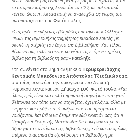
Δέλτα! Σκοπός μας είναι να μετατρέψουμε το σχολείο, αυτό
το ιστορικό κτίριο της δεκαετίας του ‘20, σε πολιτιστικό
κέντρο, ώστε η πλατεία αυτή να αναδειχθεί ως χώρος του
πνεύματος»
είπε ο κ. Φωτόπουλος.
«Στις αμέσως επόμενες εβδομάδες συστήνεται ο Σύλλογος
Φίλων της Βιβλιοθήκης ‘‘Δημήτριος Κυριάκου Χαντές’’ με
σκοπό τη στήριξη του έργου της βιβλιοθήκης. Και, τέλος,
θέλω να σας καλέσω όλους να φέρτε τις επόμενες ημέρες
βιβλία για τη Βιβλιοθήκη μας!»
κατέληξε.
Στη συνέχεια στο βήμα ανέβηκε ο
Περιφερειάρχης
Κεντρικής Μακεδονίας Απόστολος Τζιτζικώστας
,
ο οποίος συνεχάρη την οικογένεια του Δωρητή
Κυριάκου Χαντέ και τον Δήμαρχο Ευθ. Φωτόπουλο.
«Για
όλους εμάς είναι μια πολύ σημαντική στιγμή και αυτό γιατί
βλέπουμε τον τόπο μας να στηρίζεται όχι με λόγια, αλλά με
ενέργειες και πράξεις από ανθρώπους που πραγματικά
νοιάζονται. Και θέλω να δεσμευτώ εδώ ενώπιόν σας, ότι η
Περιφέρεια Κεντρικής Μακεδονίας θα συνεργαστεί με το
Δήμο για τη συντήρηση της Βιβλιοθήκης, ενώ και το αμέσως
επόμενο διάστημα θα εξοπλίσουμε τη Βιβλιοθήκη με