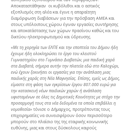
Αποκαταστάθηκαν οι κυβόλιθοι και ο αστικός
εξοπλισμός στη αλέα και έγινε η απαραίτητη
διαμόρφωση διαβάσεων για την πρόσβαση ΑΜΕΑ και
στους υπόλοιπους χώρου έγιναν εργασίες συντήρησης
και αποκατάστασης των χώρων πρασίνου καθώς και του
δικτύου ηλεκτροφωτισμού και ύδρευσης.
«Με τη χορηγία των ΕΛΠΕ και την εποπτεία του Δήμου ήδη
έχουμε ήδη ολοκληρώσει το έργο του κλειστού
Γυμναστηρίου στο Γυμνάσιο Διαβατών, μια παιδική χαρά
στα Διαβατά, σήμερα αυτήν την πλατεία εδώ στο Καλοχώρι,
ενώ έχουν ξεκινήσει οι εργασίες για την ανάπλαση μιας
παιδικής χαράς στη Νέα Μαγνησίας. Επίσης, εμείς ως Δήμος,
είμαστε στη φάση των εγκρίσεων έργου 807.000 ευρώ για
την κατασκευή νέων παιδικών χαρών ή ανάπλαση
υφισταμένων σε όλες τις Δημοτικές Κοινότητες με στόχο την
προσαρμογή τους στα νέα δεδομένα τα οποία επιβάλλει η
νομοθεσία»
τόνισε ο Δήμαρχος, προτρέποντας τους
επιχειρηματίες να συνεισφέρουν όσον περισσότερο
μπορούν στο πλαίσιο της της εταιρικής κοινωνικής
ευθύνης, μιας και στους δύσκολους καιρούς