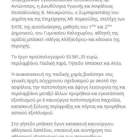
Αντώντσιος, η Διευθύντρια Υγιεινής και Ασφάλειας
Θεσσαλονίκης Β. Μουκριώτου, ο Συμπαραστάτης του
Δημότη και της Επιχείρησης Αθ. Κομκούδης, στελέχη των
ου
ου
ΕΛΠΕ, της αυτοδιοίκησης, μαθητές του 1
και 2
Δημοτικού, του Γυμνασίου Καλοχωρίου, αθλητές της
ομάδας μπάσκετ «Μέγας Αλέξανδρος» και κάτοικοι της
περιοχής.
Το έργο προϋπολογισμού 93.581,35 ευρώ,
περιλαμβάνει Παιδική Χαρά, Γήπεδο Μπάσκετ και Αλέα.
Η ανακατασκευή της παιδικής χαράς βασίστηκε στις
γενικές αρχές σύγχρονου σχεδιασμού με σκοπό την
ασφάλεια, την πιστοποίηση και άψογη λειτουργία της και
περιλαμβάνει μεταξύ άλλων προμήθεια και εγκατάσταση
εξοπλισμού με 6 καινούργια πιστοποιημένα παιχνίδια,
κατασκευή ξύλινης περίφραξης και πόρτας και προμήθεια
αστικού εξοπλισμού.
Στο γήπεδο μπάσκετ έγινε κατασκευή καινούργιου
αθλητικού δαπέδου, επισκευή και συντήρηση του
αθλητικού εξοπλισμού και των περιφράξεων.