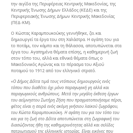
την αιγίδα της Περιφέρειας Κεντρικής Μακεδονίας, της
Κεντρικής Ένωσης Δήμων Ελλάδος (ΚΕΔΕ) και της
Περιφερειακής Ένωσης Δήμων Κεντρικής Μακεδονίας
(ΠΕΔ-ΚΜ).
Ο Κώστας Καραμπουκούκης γεννήθηκε, ζει και
δημιουργεί τα έργα του στη Χαλάστρα. Η αγάπη του για
το ποτάμι, τον κάμπο και τη θάλασσα, αποτυπώνεται στα
έργα του. Αγαπημένα θέματα επίσης, η καθημερινή ζωή
στον τόπο του, αλλά και εθνικά θέματα όπως ο
Μακεδονικός Αγώνας και το πέρασμα του Αξιού
ποταμού το 1912 από τον ελληνικό στρατό.
«Ο Δήμος Δέλτα τιμά τους ντόπιους δημιουργούς ενός
τόπου που διαθέτει όχι μόνο παραγωγική γη αλλά και
παραγωγικούς ανθρώπους. Μετά την μεγάλη έκθεση έργων
του αείμνηστου Σωτήρη Ζήση που πραγματοποιήσαμε πέρσι,
φέτος είναι η σειρά ενός ακόμη γνήσιου λαϊκού ζωγράφου,
του Κώστα Καραμπουκούκη. Η αγάπη του για τον τόπο του
και για τη ζωή στο Δέλτα αποτυπώνεται στη ζωγραφική του
διασώζοντας ήθη της καθημερινότητας αλλά και σελίδες
πατριωτισμού της ελληνικής ιστορίας. Είναι εικόνες που