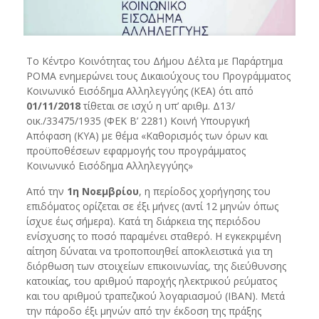
Το Κέντρο Κοινότητας του Δήμου Δέλτα με Παράρτημα
ΡΟΜΑ ενημερώνει τους Δικαιούχους του Προγράμματος
Κοινωνικό Εισόδημα Αλληλεγγύης (ΚΕΑ) ότι από
01/11/2018
τίθεται σε ισχύ η υπ’ αριθμ. Δ13/
οικ./33475/1935 (ΦΕΚ Β’ 2281) Κοινή Υπουργική
Απόφαση (ΚΥΑ) με θέμα «Καθορισμός των όρων και
προϋποθέσεων εφαρμογής του προγράμματος
Κοινωνικό Εισόδημα Αλληλεγγύης»
Από την
1η Νοεμβρίου
, η περίοδος χορήγησης του
επιδόματος ορίζεται σε έξι μήνες (αντί 12 μηνών όπως
ίσχυε έως σήμερα). Κατά τη διάρκεια της περιόδου
ενίσχυσης το ποσό παραμένει σταθερό. Η εγκεκριμένη
αίτηση δύναται να τροποποιηθεί αποκλειστικά για τη
διόρθωση των στοιχείων επικοινωνίας, της διεύθυνσης
κατοικίας, του αριθμού παροχής ηλεκτρικού ρεύματος
και του αριθμού τραπεζικού λογαριασμού (ΙΒΑΝ). Μετά
την πάροδο έξι μηνών από την έκδοση της πράξης