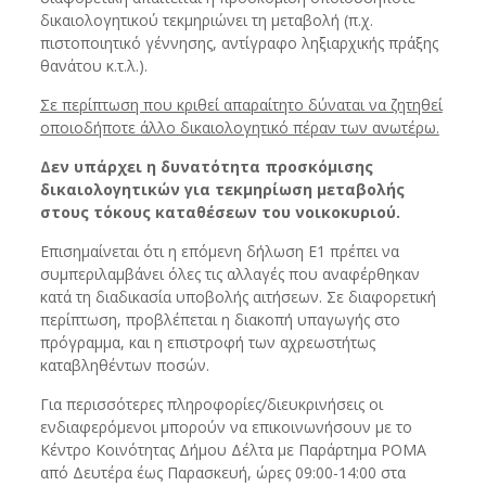
δικαιολογητικού τεκμηριώνει τη μεταβολή (π.χ.
πιστοποιητικό γέννησης, αντίγραφο ληξιαρχικής πράξης
θανάτου κ.τ.λ.).
Σε περίπτωση που κριθεί απαραίτητο δύναται να ζητηθεί
οποιοδήποτε άλλο δικαιολογητικό πέραν των ανωτέρω.
Δεν υπάρχει η δυνατότητα προσκόμισης
δικαιολογητικών για τεκμηρίωση μεταβολής
στους τόκους καταθέσεων του νοικοκυριού.
Επισημαίνεται ότι η επόμενη δήλωση Ε1 πρέπει να
συμπεριλαμβάνει όλες τις αλλαγές που αναφέρθηκαν
κατά τη διαδικασία υποβολής αιτήσεων. Σε διαφορετική
περίπτωση, προβλέπεται η διακοπή υπαγωγής στο
πρόγραμμα, και η επιστροφή των αχρεωστήτως
καταβληθέντων ποσών.
Για περισσότερες πληροφορίες/διευκρινήσεις οι
ενδιαφερόμενοι μπορούν να επικοινωνήσουν με το
Κέντρο Κοινότητας Δήμου Δέλτα με Παράρτημα ΡΟΜΑ
από Δευτέρα έως Παρασκευή, ώρες 09:00-14:00 στα