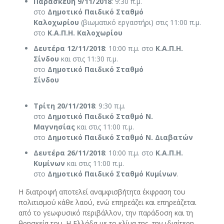
Παρασκευή
9/11
/2018
: 9:30 π.μ.
στο
Δ
ημοτικό
Π
αιδικό
Σ
ταθμό
Καλοχωρίου
(βιωματικό εργαστήρι) στις 11:00 π.μ.
στο
Κ.Α.Π.Η. Καλοχωρίου
Δευτέρα
12/11
/2018
: 10:00 π.μ. στο
Κ.Α.Π.Η.
Σίνδου
και στις 11:30 π.μ.
στο
Δ
ημοτικό
Π
αιδικό
Σ
ταθμό
Σίνδο
Τρίτη
20/11
/2018
: 9:30 π.μ.
στο
Δ
ημοτικό
Π
αιδικό
Σ
ταθμό Ν.
Μαγνησίας
και στις 11:00 π.μ.
στο
Δ
ημοτικό
Π
αιδικό
Σ
ταθμό Ν. Διαβατών
Δευτέρα
26/11
/2018
: 10:00 π.μ. στο
Κ.Α.Π.Η.
Κυμίνων
και στις 11:00 π.μ.
στο
Δ
ημοτικό
Π
αιδικό
Σ
ταθμό Κυμίνων
.
Η διατροφή αποτελεί αναμφισβήτητα έκφραση του
πολιτισμού κάθε λαού, ενώ επηρεάζει και επηρεάζεται
από το γεωφυσικό περιβάλλον, την παράδοση και τη
θρησκεία του. Η Ελλάδα με το κλίμα της, την ιδιαίτερη