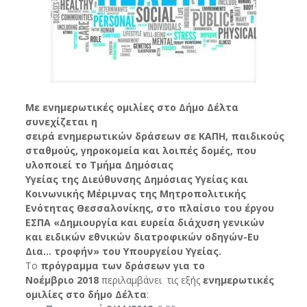
Με ενημερωτικές ομιλίες στο Δήμο Δέλτα
συνεχίζεται η
σειρά
ενημερωτικών
δράσεων
σε
ΚΑΠΗ,
παιδικούς
σταθμούς, γηροκομεία και λοιπές δομές
, που
υλοποιεί το Τ
μήμα Δημόσιας
Υγείας
της
Διεύθυνση
ς
Δημόσιας Υγείας και
Κοινωνικής Μέριμνας
της Μητροπολιτικής
Ενότητας Θεσσαλονίκης,
στο πλαίσιο του
έργου
ΕΣΠΑ «
Δημιουργία και ευρεία διάχυση γενικών
και ειδικών εθνικών διατροφικών οδηγών-Ευ
Δια… τροφήν»
του Υπουργείου Υγείας.
Το
πρόγραμμα
των δράσεων
για το
Νοέμβριο
2018
περιλαμβάνει τις εξής
ενημερωτικές
ομιλίες στο δήμο Δέλτα
: