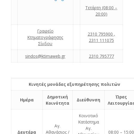
Τετάρτη (08:00 –
20:00)
Γραφείο
2310 795900 ,
Κτηματογράφησης
2311 111075
Σίνδου
sindos
@ktima
web
.gr
2310
795777
Κινητές μονάδες εξυπηρέτησης πολιτών
Δημοτική
Ώρες
Ημέρα
Διεύθυνση
Κοινότητα
Λειτουργία
Κοινοτικό
Κατάστημα
Αγ.
Αγ.
Δευτέρα
Αθανάσιος /
08:00 – 15:0