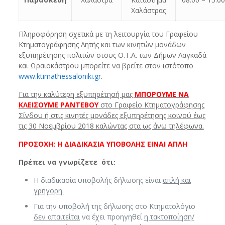
Χαλάστρας
Πληροφόρηση σχετικά με τη λειτουργία του Γραφείου
Κτηματογράφησης Λητής και των κινητών μονάδων
εξυπηρέτησης πολιτών στους Ο.Τ.Α. των Δήμων Λαγκαδά
και Ωραιοκάστρου μπορείτε να βρείτε στον ιστότοπο
www.ktimathessaloniki.gr
.
Για την καλύτερη εξυπηρέτησή μας
ΜΠΟΡΟΥΜΕ ΝΑ
ΚΛΕΙΣΟΥΜΕ ΡΑΝΤΕΒΟΥ
στο Γραφείο Κτηματογράφησης
Σίνδου ή στις κινητές μονάδες εξυπηρέτησης κοινού έως
τις 30 Νοεμβρίου 2018 καλώντας στα ως άνω τηλέφωνα.
ΠΡΟΣΟΧΗ: Η ΔΙΑΔΙΚΑΣΙΑ ΥΠΟΒΟΛΗΣ ΕΙΝΑΙ ΑΠΛΗ
Πρέπει να γνωρίζετε ότι:
Η διαδικασία υποβολής δήλωσης είναι
απλή και
γρήγορη.
Για την υποβολή της δήλωσης στο Κτηματολόγιο
δεν απαιτείται
να έχει προηγηθεί
η τακτοποίηση/