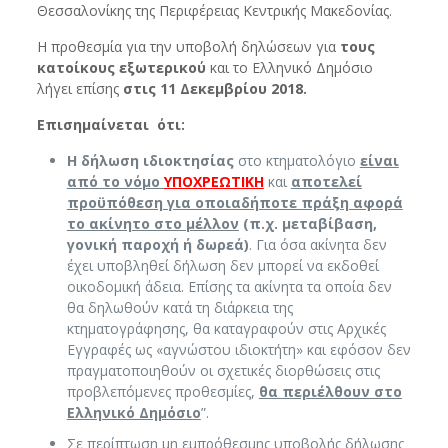
Θεσσαλονίκης της Περιφέρειας Κεντρικής Μακεδονίας.
Η προθεσμία για την υποβολή δηλώσεων για
τους
κατοίκους εξωτερικού
και το Ελληνικό Δημόσιο
λήγει επίσης
στις 11 Δεκεμβρίου 2018.
Επισημαίνεται ότι:
Η δήλωση ιδιοκτησίας
στο κτηματολόγιο
είναι
από το νόμο
ΥΠΟΧΡΕΩΤΙΚΗ
και
αποτελεί
προϋπόθεση για οποιαδήποτε πράξη αφορά
το ακίνητο στο μέλλον
(π.χ. μεταβίβαση,
γονική παροχή ή δωρεά)
. Για όσα ακίνητα δεν
έχει υποβληθεί δήλωση δεν μπορεί να εκδοθεί
οικοδομική άδεια. Επίσης τα ακίνητα τα οποία δεν
θα δηλωθούν κατά τη διάρκεια της
κτηματογράφησης, θα καταγραφούν στις Αρχικές
Εγγραφές ως «αγνώστου ιδιοκτήτη» και εφόσον δεν
πραγματοποιηθούν οι σχετικές διορθώσεις στις
προβλεπόμενες προθεσμίες,
θα περιέλθουν στο
Ελληνικό Δημόσιο
”.
Σε περίπτωση μη εμπρόθεσμης υποβολής δήλωσης