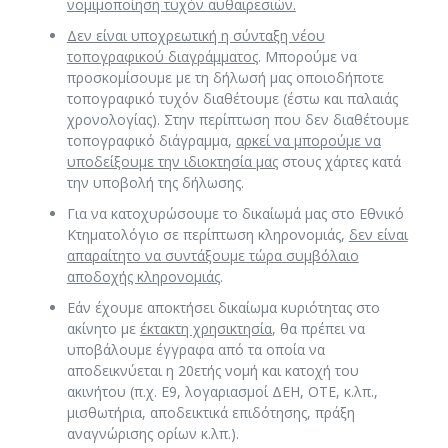
νομιμοποίηση τυχόν αυθαιρεσιών.
Δεν είναι υποχρεωτική η σύνταξη νέου
τοπογραφικού διαγράμματος
. Μπορούμε να
προσκομίσουμε με τη δήλωσή μας οποιοδήποτε
τοπογραφικό τυχόν διαθέτουμε (έστω και παλαιάς
χρονολογίας). Στην περίπτωση που δεν διαθέτουμε
τοπογραφικό διάγραμμα,
αρκεί να μπορούμε να
υποδείξουμε την ιδιοκτησία μας
στους χάρτες κατά
την υποβολή της δήλωσης.
Για να κατοχυρώσουμε το δικαίωμά μας στο Εθνικό
Κτηματολόγιο σε περίπτωση κληρονομιάς,
δεν είναι
απαραίτητο να συντάξουμε τώρα συμβόλαιο
αποδοχής κληρονομιάς
.
Εάν έχουμε αποκτήσει δικαίωμα κυριότητας στο
ακίνητο με
έκτακτη χρησικτησία
, θα πρέπει να
υποβάλουμε έγγραφα από τα οποία να
αποδεικνύεται η 20ετής νομή και κατοχή του
ακινήτου (π.χ. Ε9, λογαριασμοί ΔΕΗ, ΟΤΕ, κ.λπ.,
μισθωτήρια, αποδεικτικά επιδότησης, πράξη
αναγνώρισης ορίων κ.λπ.).