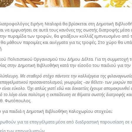
 η διατροφολόγος Ειρήνη Νταλαρά θα βρίσκεται στη Δημοτική Βιβλιο
αι να εμφυσήσει σε αυτά τους κανόνες της σωστής διατροφής μέσα α
την πυραμίδα των τροφών, θα φτιάξουν κολλάζ εμπνευσμένο από τ
 θα μάθουν παροιμίες και αινίγματα για τις τροφές. Στο χώρο θα υπά
ή.
ού Πολιτιστικού Οργανισμού του Δήμου Δέλτα. Για τη συμμετοχή τω
ας στην Δημοτική Βιβλιοθήκη κατά την είσοδο του παιδιού για την
λύπλευρη. Με σταθερό στόχο πάντοτε την καλλιέργεια της φιλαναγνωσί
επαγγελματικού προσανατολισμού, γνωριμίας –αν θέλετε- των μικρών πα
 είναι εύκολο. Όχι απλώς γιατί εδώ και δεκαετίες έχουμε απομακρυνθεί 
υτό το λόγο είναι πολύτιμη η εκπαίδευση σε θέματα σωστής διατροφής κα
θ. Φωτόπουλος.
 για παιδιά η Δημοτική Βιβλιοθήκη Καλοχωρίου στοχεύει:
μερωθούν για τα επαγγέλματα μέσα από διαδραστική παρουσίαση σε
λεία των επαγγελματιών