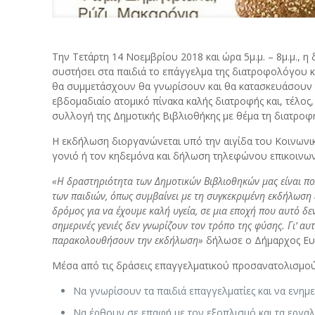
Την Τετάρτη 14 Νοεμβρίου 2018 και ώρα 5μ.μ. – 8μ.μ.,
συστήσει στα παιδιά το επάγγελμα της διατροφολόγου κ
θα συμμετάσχουν θα γνωρίσουν και θα κατασκευάσουν 
εβδομαδιαίο ατομικό πίνακα καλής διατροφής και, τέλος,
συλλογή της Δημοτικής Βιβλιοθήκης με θέμα τη διατροφ
Η εκδήλωση διοργανώνεται υπό την αιγίδα του Κοινωνικ
γονιό ή τον κηδεμόνα και δήλωση τηλεφώνου επικοινωνί
«Η δραστηριότητα των Δημοτικών Βιβλιοθηκών μας είναι πο
των παιδιών, όπως συμβαίνει με τη συγκεκριμένη εκδήλωση 
δρόμος για να έχουμε καλή υγεία, σε μια εποχή που αυτό δεν
σημερινές γενιές δεν γνωρίζουν τον τρόπο της φύσης. Γι’ α
παρακολουθήσουν την εκδήλωση»
δήλωσε ο Δήμαρχος Ευ
Μέσα από τις δράσεις επαγγελματικού προσανατολισμού
Να γνωρίσουν τα παιδιά επαγγελματίες και να ενη
Να έρθουν σε επαφή με τον εξοπλισμό και τα εργα