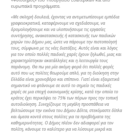
ευρωπαϊκά προγράμματα.
«Με σκληρή δουλειά, έχοντας να αντιμετωπίσουμε εμπόδια
γραφειοκρατικά, καταφέρνουμε να σχεδιάσουμε, να
δρομολογήσουμε και να υλοποιήσουμε τις εργασίες
συντήρησης, ανακατασκευής ή κατασκευής των παιδικών
χαρών του Δήμου μας, ώστε να πάρουμε την πιστοποίησή
τους, σύμφωνα με τις νέες διατάξεις. Αυτός είναι και λόγος
για τον οποίο πολλές παιδικές χαρές έχουν ξηλωθεί, μιας και
χαρακτηρίστηκαν ακατάλληλες και η λειτουργία τους
παράνομη. Θα πω για μία ακόμη φορά ότι πολλές φορές
αυτό που ως πολίτες θεωρούμε απλό, για τη διοίκηση στην
Ελλάδα είναι χρονοβόρο και επίπονο. Γιατί είναι εξαιρετικά
σημαντικό να φτάνουμε σε αυτό το σημείο τις παιδικές
χαρές σε μια εποχή οικονομικής κρίσης, κατά την οποία το
κράτος έχει περικόψει το 75% των πόρων προς την τοπική
αυτοδιοίκηση. Συνεχίζουμε τη μεγάλη προσπάθεια να
βελτιώσουμε την εικόνα του Δήμου Δέλτα, στεκόμαστε δίπλα
και άμεσα κοντά στους πολίτες για τα προβλήματα της
καθημερινότητας. Ο Δήμος πλέον δεν αδιαφορεί για τον
πολίτη, κάνουμε το καλύτερο για να λύσουμε μικρά και