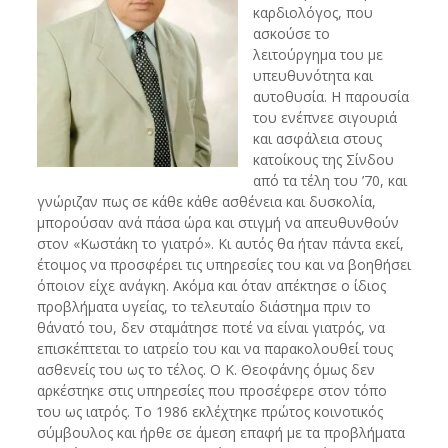
καρδιολόγος, που
ασκούσε το
λειτούργημα του με
υπευθυνότητα και
αυτοθυσία. Η παρουσία
του ενέπνεε σιγουριά
και ασφάλεια στους
κατοίκους της Σίνδου
από τα τέλη του ’70, και
γνώριζαν πως σε κάθε κάθε ασθένεια και δυσκολία,
μπορούσαν ανά πάσα ώρα και στιγμή να απευθυνθούν
στον «Κωστάκη το γιατρό». Κι αυτός θα ήταν πάντα εκεί,
έτοιμος να προσφέρει τις υπηρεσίες του και να βοηθήσει
όποιον είχε ανάγκη. Ακόμα και όταν απέκτησε ο ίδιος
προβλήματα υγείας, το τελευταίο διάστημα πριν το
θάνατό του, δεν σταμάτησε ποτέ να είναι γιατρός, να
επισκέπτεται το ιατρείο του και να παρακολουθεί τους
ασθενείς του ως το τέλος. Ο Κ. Θεοφάνης όμως δεν
αρκέστηκε στις υπηρεσίες που προσέφερε στον τόπο
του ως ιατρός. Tο 1986 εκλέχτηκε πρώτος κοινοτικός
σύμβουλος και ήρθε σε άμεση επαφή με τα προβλήματα