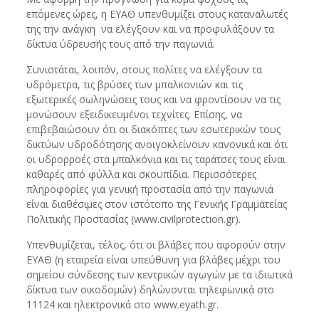
επόμενες ώρες, η ΕΥΑΘ υπενθυμίζει στους καταναλωτές
της την ανάγκη να ελέγξουν και να προφυλάξουν τα
δίκτυα ύδρευσής τους από την παγωνιά.
Συνιστάται, λοιπόν, στους πολίτες να ελέγξουν τα
υδρόμετρα, τις βρύσες των μπαλκονιών και τις
εξωτερικές σωληνώσεις τους και να φροντίσουν να τις
μονώσουν εξειδικευμένοι τεχνίτες. Επίσης, να
επιβεβαιώσουν ότι οι διακόπτες των εσωτερικών τους
δικτύων υδροδότησης ανοιγοκλείνουν κανονικά και ότι
οι υδρορροές στα μπαλκόνια και τις ταράτσες τους είναι
καθαρές από φύλλα και σκουπίδια. Περισσότερες
πληροφορίες για γενική προστασία από την παγωνιά
είναι διαθέσιμες στον ιστότοπο της Γενικής Γραμματείας
Πολιτικής Προστασίας (www.civilprotection.gr).
Υπενθυμίζεται, τέλος, ότι οι βλάβες που αφορούν στην
ΕΥΑΘ (η εταιρεία είναι υπεύθυνη για βλάβες μέχρι του
σημείου σύνδεσης των κεντρικών αγωγών με τα ιδιωτικά
δίκτυα των οικοδομών) δηλώνονται τηλεφωνικά στο
11124 και ηλεκτρονικά στο www.eyath.gr.