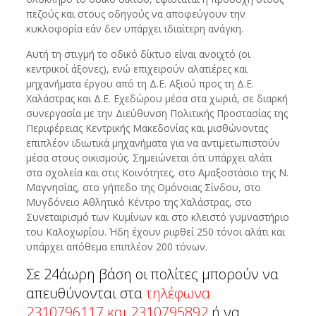
πεζούς και στους οδηγούς να αποφεύγουν την
κυκλοφορία εάν δεν υπάρχει ιδιαίτερη ανάγκη.
Αυτή τη στιγμή το οδικό δίκτυο είναι ανοιχτό (οι
κεντρικοί άξονες), ενώ επιχειρούν αλατιέρες και
μηχανήματα έργου από τη Δ.Ε. Αξιού προς τη Δ.Ε.
Χαλάστρας και Δ.Ε. Εχεδώρου μέσα στα χωριά, σε διαρκή
συνεργασία με την Διεύθυνση Πολιτικής Προστασίας της
Περιφέρειας Κεντρικής Μακεδονίας και μισθώνοντας
επιπλέον ιδιωτικά μηχανήματα για να αντιμετωπιστούν
μέσα στους οικισμούς. Σημειώνεται ότι υπάρχει αλάτι
στα σχολεία και στις Κοινότητες, στο Αμαξοστάσιο της Ν.
Μαγνησίας, στο γήπεδο της Ομόνοιας Σίνδου, στο
Μυγδόνειο Αθλητικό Κέντρο της Χαλάστρας, στο
Συνεταιρισμό των Κυμίνων και στο κλειστό γυμναστήριο
του Καλοχωρίου. Ήδη έχουν ριφθεί 250 τόνοι αλάτι και
υπάρχει απόθεμα επιπλέον 200 τόνων.
Σε 24άωρη βάση οι πολίτες μπορούν να
απευθύνονται στα
τηλέφωνα
2310796117 και 2310795892
ή να