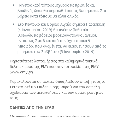
Παγετός κατά τόπους ισχυρός τις πρωινές και
βραδινές ώρες θα σημειωθεί και τις δύο ημέρες. Στα
βόρεια κατά τόπους θα είναι ολικός.
Στο Κεντρικό και Βόρειο Αιγαίο σήμερα Παρασκευή
(4 Ιανουαρίου 2019) θα πνέουν βαθμιαία
θυελλώδεις βόρειοι βορειοανατολικοί άνεμοι,
εντάσεως 7 με 8 και από τη νύχτα τοπικά 9
Μποφόρ, που αναμένεται να εξασθενήσουν από το
μεσημέρι του Σαββάτου (5 Ιανουαρίου 2019).
Περισσότερες λεπτομέρειες στα καθημερινά τακτικά
δελτία καιρού της ΕΜΥ και στην ιστοσελίδα της ΕΜΥ
(www.emy.gr).
Παρακαλούνται οι πολίτες όπως λάβουν υπόψη τους το
Έκτακτο Δελτίο Επιδείνωσης Καιρού για τον ασφαλή
σχεδιασμό των μετακινήσεων και των δραστηριοτήτων
τους.
ΟΔΗΓΙΕΣ ΑΠΟ ΤΗΝ ΕΥΑΘ
Με αφορμή την πρόγνωση για κύμα ψύχους τις