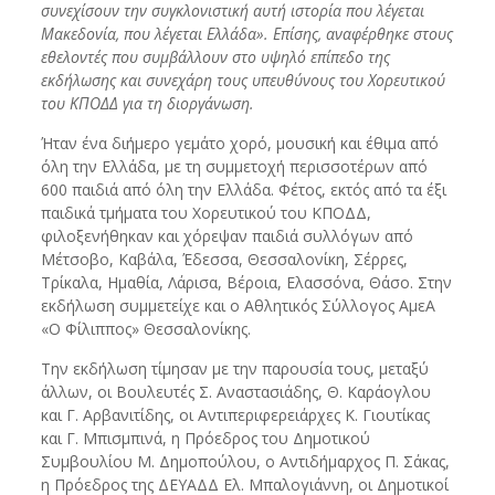
συνεχίσουν την συγκλονιστική αυτή ιστορία που λέγεται
Μακεδονία, που λέγεται Ελλάδα». Επίσης, αναφέρθηκε στους
εθελοντές που συμβάλλουν στο υψηλό επίπεδο της
εκδήλωσης και συνεχάρη τους υπευθύνους του Χορευτικού
του ΚΠΟΔΔ για τη διοργάνωση.
Ήταν ένα διήμερο γεμάτο χορό, μουσική και έθιμα από
όλη την Ελλάδα, με τη συμμετοχή περισσοτέρων από
600 παιδιά από όλη την Ελλάδα. Φέτος, εκτός από τα έξι
παιδικά τμήματα του Χορευτικού του ΚΠΟΔΔ,
φιλοξενήθηκαν και χόρεψαν παιδιά συλλόγων από
Μέτσοβο, Καβάλα, Έδεσσα, Θεσσαλονίκη, Σέρρες,
Τρίκαλα, Ημαθία, Λάρισα, Βέροια, Ελασσόνα, Θάσο. Στην
εκδήλωση συμμετείχε και ο Αθλητικός Σύλλογος ΑμεΑ
«Ο Φίλιππος» Θεσσαλονίκης.
Την εκδήλωση τίμησαν με την παρουσία τους, μεταξύ
άλλων, οι Βουλευτές Σ. Aναστασιάδης, Θ. Καράογλου
και Γ. Αρβανιτίδης, οι Αντιπεριφερειάρχες Κ. Γιουτίκας
και Γ. Μπισμπινά, η Πρόεδρος του Δημοτικού
Συμβουλίου Μ. Δημοπούλου, ο Αντιδήμαρχος Π. Σάκας,
η Πρόεδρος της ΔΕΥΑΔΔ Ελ. Μπαλογιάννη, οι Δημοτικοί