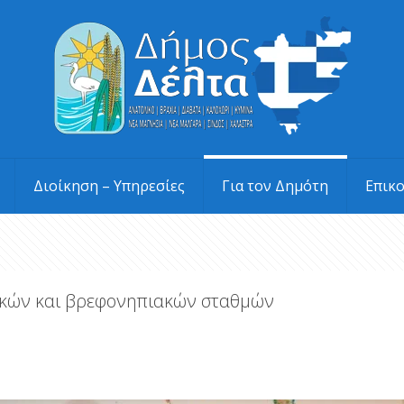
Διοίκηση – Υπηρεσίες
Για τον Δημότη
Επικ
δικών και βρεφονηπιακών σταθμών