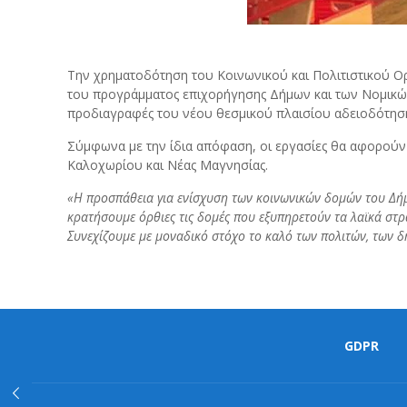
Την χρηματοδότηση του Κοινωνικού και Πολιτιστικού 
του προγράμματος επιχορήγησης Δήμων και των Νομικ
προδιαγραφές του νέου θεσμικού πλαισίου αδειοδότησης
Σύμφωνα με την ίδια απόφαση, οι εργασίες θα αφορούν
Καλοχωρίου και Νέας Μαγνησίας.
«Η προσπάθεια για ενίσχυση των κοινωνικών δομών του Δήμο
κρατήσουμε όρθιες τις δομές που εξυπηρετούν τα λαϊκά στρώμ
Συνεχίζουμε με μοναδικό στόχο το καλό των πολιτών, των δ
GDPR