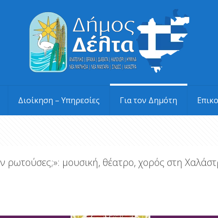
Διοίκηση – Υπηρεσίες
Για τον Δημότη
Επικ
ν ρωτούσες;»: μουσική, θέατρο, χορός στη Χαλάστ