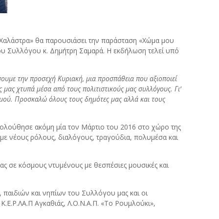
Η Χαλάστρα» θα παρουσιάσει την παράσταση «Χώμα μου
του Συλλόγου κ. Δημήτρη Σαμαρά. Η εκδήλωση τελεί υπό
ουμε την προσεχή Κυριακή, μια προσπάθεια που αξιοποιεί
 μας χτυπά μέσα από τους πολιτιστικούς μας συλλόγους. Γι’
μού. Προσκαλώ όλους τους δημότες μας αλλά και τους
κολούθησε ακόμη μία τον Μάρτιο του 2016 στο χώρο της
με νέους ρόλους, διαλόγους, τραγούδια, πολυμέσα και
 μας σε κόσμους ντυμένους με θεσπέσιες μουσικές και
παιδιών και νηπίων του Συλλόγου μας και οι
Ε.Ρ.ΛΑ.Π Αγκαθιάς, Λ.Ο.Ν.Α.Π. «Το Ρουμλούκι»,