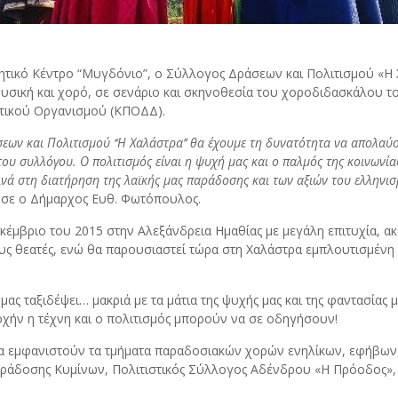
θλητικό Κέντρο “Μυγδόνιο”, ο Σύλλογος Δράσεων και Πολιτισμού «
μουσική και χορό, σε σενάριο και σκηνοθεσία του χοροδιδασκάλου 
στικού Οργανισμού (ΚΠΟΔΔ).
ν και Πολιτισμού ‘‘Η Χαλάστρα’’ θα έχουμε τη δυνατότητα να απολαύσ
υ συλλόγου. Ο πολιτισμός είναι η ψυχή μας και ο παλμός της κοινωνίας
ά στη διατήρηση της λαϊκής μας παράδοσης και των αξιών του ελληνισ
σε ο Δήμαρχος Ευθ. Φωτόπουλος.
έμβριο του 2015 στην Αλεξάνδρεια Ημαθίας με μεγάλη επιτυχία, α
ς θεατές, ενώ θα παρουσιαστεί τώρα στη Χαλάστρα εμπλουτισμένη 
μας ταξιδέψει… μακριά με τα μάτια της ψυχής μας και της φαντασίας
χήν η τέχνη και ο πολιτισμός μπορούν να σε οδηγήσουν!
α εμφανιστούν τα τμήματα παραδοσιακών χορών ενηλίκων, εφήβων, 
άδοσης Κυμίνων, Πολιτιστικός Σύλλογος Αδένδρου «Η Πρόοδος», Κ.