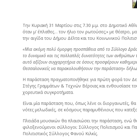
Την Κυριακή 31 Μαρτίου στις 7.30 μ.μ. στο Δημοτικό Α
όταν μ’ έπλαθες… τον ήλιο τον ρωτούσες;» με θέατρο, 
την αιγίδα του Δήμου Δέλτα και του Κοινωνικού Πολιτι
«Μια ακόμη πολύ όμορφη προσπάθεια από το Σύλλογο Δράσεω
το δυναμικό και τις πολλαπλές δυνατότητες των ανθρώπων το
αυτό αξίζουν συγχαρητήρια σε όσους προσφέρουν καθημεριν
Θεσσαλονικείς να παρακολουθήσουν την παράσταση»
δήλω
Η παράσταση πραγματοποιήθηκε για πρώτη φορά τον Δεκ
Στέγης Γραμμάτων & Τεχνών Βέροιας και ενθουσίασε του
χορευτικά συγκροτήματα.
Είναι μία παράσταση που, όπως λένε οι διοργανωτές, θα 
νότες μελωδικές, σε κόσμους παραμυθένιους που κατεξο
Πλειάδα μουσικών θα πλαισιώσει την παράσταση, ενώ θ
φιλοξενούμενοι σύλλογοι: Σύλλογος Πολιτισμού και Παρ
Πολιτιστικός Σύλλογος Φανού Κιλκίς.