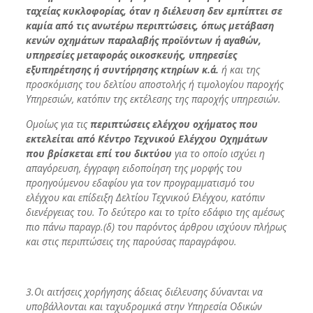
ταχείας κυκλοφορίας, όταν η διέλευση δεν εμπίπτει σε
καμία από τις ανωτέρω περιπτώσεις, όπως μετάβαση
κενών οχημάτων παραλαβής προϊόντων ή αγαθών,
υπηρεσίες μεταφοράς οικοσκευής, υπηρεσίες
εξυπηρέτησης ή συντήρησης κτηρίων κ.ά.
ή
και της
προσκόμισης του δελτίου αποστολής ή τιμολογίου παροχής
Υπηρεσιών, κατόπιν της εκτέλεσης της παροχής υπηρεσιών.
Ομοίως για τις
περιπτώσεις ελέγχου οχήματος που
εκτελείται από Κέντρο Τεχνικού Ελέγχου Οχημάτων
που βρίσκεται επί του δικτύου
για το οποίο ισχύει η
απαγόρευση, έγγραφη ειδοποίηση της μορφής του
προηγούμενου εδαφίου για τον προγραμματισμό του
ελέγχου και επίδειξη Δελτίου Τεχνικού Ελέγχου, κατόπιν
διενέργειας του. Το δεύτερο και το τρίτο εδάφιο της αμέσως
πιο πάνω παραγρ.(δ) του παρόντος άρθρου ισχύουν πλήρως
και στις περιπτώσεις της παρούσας παραγράφου.
3.Οι αιτήσεις χορήγησης άδειας διέλευσης δύνανται να
υποβάλλονται και ταχυδρομικά στην Υπηρεσία Οδικών