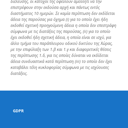
διέλευσης, οι κάτοχοί της οφείλουν αμελλητί να την
επιστρέφουν στην εκδούσα αρχή και πάντως εντός
διαστήματος 10 ημερών. Σε καμία περίπτωση δεν εκδίδεται
άδεια της παρούσας για όχημα (i) για το οποίο έχει ήδη
εκδοθεί σχετική προηγούμενη άδεια η οποία δεν επεστράφη
σύμφωνα με τις διατάξεις της παρούσας, (ii) για το οποίο
έχει εκδοθεί ήδη σχετική άδεια, η οποία είναι σε ισχύ, για
άλλο τμήμα του παράπλευρου οδικού δικτύου της Χώρας,
με την επιφύλαξη των 1.β και 1.γ και διαφορετικές θέσεις
της περίπτωσης 1.δ, για τις οποίες δύναται να εκδίδεται
άδεια συνδυαστικά κατά περίπτωση (iii) το οποίο δεν έχει
καταβάλει τέλη κυκλοφορίας σύμφωνα με τις ισχύουσες
διατάξεις.
GDPR