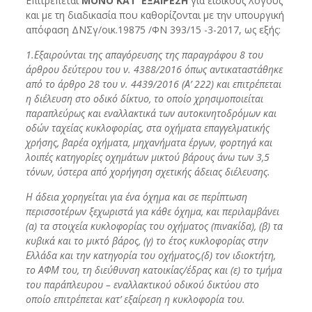
Επιτρέπεται
ΜΟΝΟ ΚΑΤ’ ΕΞΑΙΡΕΣΗ
για ειδικούς λόγους
και με τη διαδικασία που καθορίζονται με την υπουργική
απόφαση ΔΝΣγ/oικ.19875 /ΦΝ 393/15 -3-2017, ως εξής:
1.Εξαιρούνται της απαγόρευσης της παραγράφου 8 του
άρθρου δεύτερου του ν. 4388/2016 όπως αντικαταστάθηκε
από το άρθρο 28 του ν. 4439/2016 (Α’ 222) και επιτρέπεται
η διέλευση στο οδικό δίκτυο, το οποίο χρησιμοποιείται
παραπλεύρως και εναλλακτικά των αυτοκινητοδρόμων και
οδών ταχείας κυκλοφορίας, στα οχήματα επαγγελματικής
χρήσης, βαρέα οχήματα, μηχανήματα έργων, φορτηγά και
λοιπές κατηγορίες οχημάτων μικτoύ βάρους άνω των 3,5
τόνων, ύστερα από χορήγηση σχετικής άδειας διέλευσης.
Η άδεια χορηγείται για ένα όχημα και σε περίπτωση
περισσοτέρων ξεχωριστά για κάθε όχημα, και περιλαμβάνει
(α) τα στοιχεία κυκλοφορίας του οχήματος (πινακίδα), (β) τα
κυβικά και το μικτό βάρος, (γ) το έτος κυκλοφορίας στην
Ελλάδα και την κατηγορία του οχήματος,(δ) τον ιδιοκτήτη,
το ΑΦΜ του, τη διεύθυνση κατοικίας/έδρας και (ε) το τμήμα
του παράπλευρου – εναλλακτικού οδικού δικτύου στο
οποίο επιτρέπεται κατ’ εξαίρεση η κυκλοφορία του.