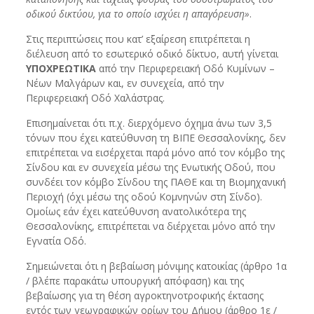
οδικού δικτύου, για το οποίο ισχύει η απαγόρευση»
.
Στις περιπτώσεις που κατ’ εξαίρεση επιτρέπεται η
διέλευση από το εσωτερικό οδικό δίκτυο, αυτή γίνεται
ΥΠΟΧΡΕΩΤΙΚΑ
από την Περιφερειακή Οδό Κυμίνων –
Νέων Μαλγάρων και, εν συνεχεία, από την
Περιφερειακή Οδό Χαλάστρας.
Επισημαίνεται ότι π.χ. διερχόμενο όχημα άνω των 3,5
τόνων που έχει κατεύθυνση τη ΒΙΠΕ Θεσσαλονίκης, δεν
επιτρέπεται να εισέρχεται παρά μόνο από τον κόμβο της
Σίνδου και εν συνεχεία μέσω της Ενωτικής Οδού, που
συνδέει τον κόμβο Σίνδου της ΠΑΘΕ και τη Βιομηχανική
Περιοχή (όχι μέσω της οδού Κομνηνών στη Σίνδο).
Ομοίως εάν έχει κατεύθυνση ανατολικότερα της
Θεσσαλονίκης, επιτρέπεται να διέρχεται μόνο από την
Εγνατία Οδό.
Σημειώνεται ότι η βεβαίωση μόνιμης κατοικίας (άρθρο 1α
/ βλέπε παρακάτω υπουργική απόφαση) και της
βεβαίωσης για τη θέση αγροκτηνοτροφικής έκτασης
εντός των γεωγραφικών ορίων του Δήμου (άρθρο 1ε /