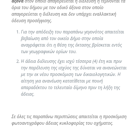
άξονα
στον οποίο απαγορεύεται η διέλευση ή τέμνονται τα
όρια του δήμου με τον οδικό άξονα στον οποίο
απαγορεύεται η διέλευση και δεν υπάρχει εναλλακτική
όδευση προσέγγισης.
Για την απόδειξη του παραπάνω γεγονότος απαιτείται
βεβαίωση από τον οικείο Δήμο στην οποία
αναγράφεται ότι η θέση της έκτασης βρίσκεται εντός
των γεωγραφικών ορίων του.
Η άδεια διέλευσης έχει ισχύ τέσσερα (4) έτη και πριν
την παρέλευση της ισχύος της δύναται να ανανεώνεται
με την εκ νέου προσκόμιση των δικαιολογητικών. Η
αίτηση για ανανέωση κατατίθεται με ποινή
απαραδέκτου το τελευταίο δίμηνο πριν τη λήξη της
άδειας.
Σε όλες τις παραπάνω περιπτώσεις απαιτείται η προσκόμιση
φωτοαντιγράφου
άδειας κυκλοφορίας του οχήματος.