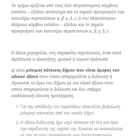
To τμήμα ορίζεται από τους δύο πλησιέστερους κόμβους
εισόδου – εξόδου αντίστοιχα
και το σημείο προορισμού των
κατωτέρω περιπτώσεων α, β, γ ,δ, ε, ή του πλησιέστερου
πλήρους κόμβου εισόδου – εξόδου και το σημείο
προορισμού των κατωτέρω περιπτώσεων α, β, γ, δ, ε.
Η άδεια χορηγείται, στις παρακάτω περιπτώσεις, όταν κατά
περίπτωση ο ιδιοκτήτης, φυσικό ή νομικό πρόσωπο:
α) είναι
μόνιμος κάτοικος δήμου που είναι όμορος του
οδικού άξονα
στον οποίο απαγορεύεται η διέλευση ή
τέμνονται τα όρια του δήμου με τον οδικό άξονα στον
οποίο απαγορεύεται η διέλευση και δεν υπάρχει
εναλλακτική όδευση προσέγγισης.
Για την απόδειξη του παραπάνω απαιτείται βεβαίωση
μόνιμης κατοικίας από τον οικείο δήμο.
Η άδεια διέλευσης έχει ισχύ τέσσερα (4) έτη και πριν
την παρέλευση της ισχύος της δύναται να ανανεώνεται
με την εκ νέου προσκόμιση των δικαιολογητικών.