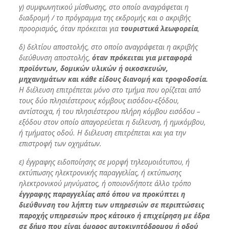
γ) συμφωνητικού μίσθωσης, στο οποίο αναγράφεται η
διαδρομή / το πρόγραμμα της εκδρομής και ο ακριβής
προορισμός, όταν πρόκειται για
τουριστικά λεωφορεία
,
δ) δελτίου αποστολής, στο οποίο αναγράφεται η ακριβής
διεύθυνση αποστολής,
όταν πρόκειται για μεταφορά
προϊόντων, δομικών υλικών ή οικοσκευών,
μηχανημάτων και κάθε είδους διανομή και τροφοδοσία.
Η διέλευση επιτρέπεται μόνο στο τμήμα που ορίζεται από
τους δύο πλησιέστερους κόμβους εισόδου-εξόδου,
αντίστοιχα, ή του πλησιέστερου πλήρη κόμβου εισόδου –
εξόδου στον οποίο απαγορεύεται η διέλευση, ή ημικόμβου,
ή τμήματος οδού. Η διέλευση επιτρέπεται και για την
επιστροφή των οχημάτων.
ε) έγγραφης ειδοποίησης σε μορφή τηλεομοιότυπου, ή
εκτύπωσης ηλεκτρονικής παραγγελίας, ή εκτύπωσης
ηλεκτρονικού μηνύματος, ή οποιονδήποτε άλλο τρόπο
έγγραφης παραγγελίας από όπου να προκύπτει η
διεύθυνση του λήπτη των υπηρεσιών σε περιπτώσεις
παροχής υπηρεσιών προς κάτοικο ή επιχείρηση με έδρα
σε δήμο που είναι όμορος αυτοκινητόδρομου ή οδού