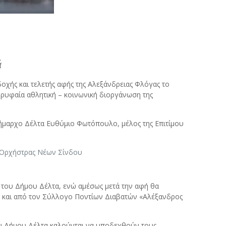
ά
χής και τελετής αφής της Αλεξάνδρειας Φλόγας το
ορυφαία αθλητική – κοινωνική διοργάνωση της
ήμαρχο Δέλτα Ευθύμιο Φωτόπουλο, μέλος της Επιτίμου
ς Ορχήστρας Νέων Σίνδου
ν του Δήμου Δέλτα, ενώ αμέσως μετά την αφή θα
 και από τον Σύλλογο Ποντίων Διαβατών «Αλέξανδρος
του Δήμου Δέλτα καλούνται να υποδεχθούν τους