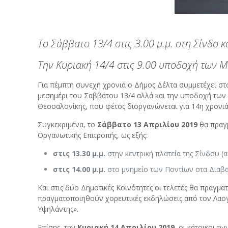
Το Σάββατο 13/4 στις 3.00 μ.μ. στη Σίνδο κα
Την Κυριακή 14/4 στις 9.00 υποδοχή των
Για πέμπτη συνεχή χρονιά ο Δήμος Δέλτα συμμετέχει σ
μεσημέρι του Σαββάτου 13/4 αλλά και την υποδοχή των 
Θεσσαλονίκης, που φέτος διοργανώνεται για 14η χρονιά
Συγκεκριμένα, το
Σάββατο 13 Απριλίου 2019
θα πραγ
Οργανωτικής Επιτροπής, ως εξής:
στις 13.30 μ.μ.
στην κεντρική πλατεία της Σίνδου 
στις 14.00 μ.μ.
στο μνημείο των Ποντίων στα Διαβ
Και στις δύο Δημοτικές Κοινότητες οι τελετές θα πραγ
πραγματοποιηθούν χορευτικές εκδηλώσεις από τον Λαο
Υψηλάντης».
Επίσης, την
Κυριακή 14 Απριλίου 2019
, οι κάτοικοι 