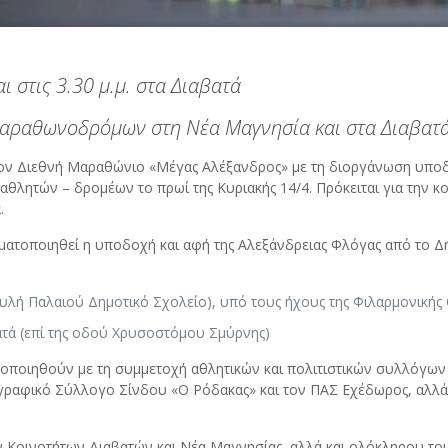
ι στις 3.30 μ.μ. στα Διαβατά
 Μαραθωνοδρόμων στη Νέα Μαγνησία και στα Διαβατ
τον Διεθνή Μαραθώνιο «Μέγας Αλέξανδρος» με τη διοργάνωση υποδο
αθλητών – δρομέων το πρωί της Κυριακής 14/4. Πρόκειται για την κ
.
ματοποιηθεί η υποδοχή και αφή της Αλεξάνδρειας Φλόγας από το Δ
(αυλή Παλαιού Δημοτικό Σχολείο), υπό τους ήχους της Φιλαρμονική
ατά (επί της οδού Χρυσοστόμου Σμύρνης)
ματοποιηθούν με τη συμμετοχή αθλητικών και πολιτιστικών συλλόγω
γραφικό Σύλλογο Σίνδου «Ο Ρόδακας» και τον ΠΑΣ Εχέδωρος, αλλά
των Κοινοτήτων Διαβατών και Νέα Μαγνησίας, αλλά και ολόκληρου 