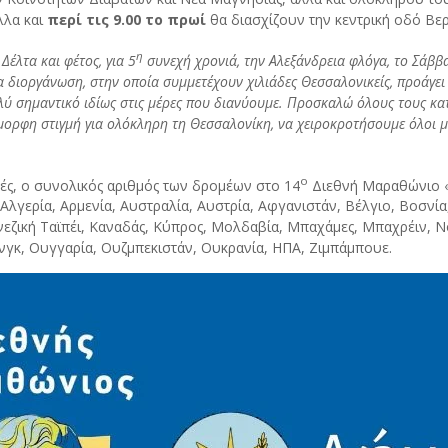
λλα και
περί τις 9.00 το πρωί
θα διασχίζουν την κεντρική οδό Βερ
η
Δέλτα και φέτος, για 5
συνεχή χρονιά, την Αλεξάνδρεια φλόγα, το Σάββ
α διοργάνωση, στην οποία συμμετέχουν χιλιάδες Θεσσαλονικείς, προάγει
λύ σημαντικό ιδίως στις μέρες που διανύουμε. Προσκαλώ όλους τους κα
όμορφη στιγμή για ολόκληρη τη Θεσσαλονίκη, να χειροκροτήσουμε όλοι 
ο
τές, ο συνολικός αριθμός των δρομέων στο 14
Διεθνή Μαραθώνιο «Μ
λγερία, Αρμενία, Αυστραλία, Αυστρία, Αφγανιστάν, Βέλγιο, Βοσνία,
, Κινεζική Ταϊπέι, Καναδάς, Κύπρος, Μολδαβία, Μπαχάμες, Μπαχρέιν,
ονγκ, Ουγγαρία, Ουζμπεκιστάν, Ουκρανία, ΗΠΑ, Ζιμπάμπουε.