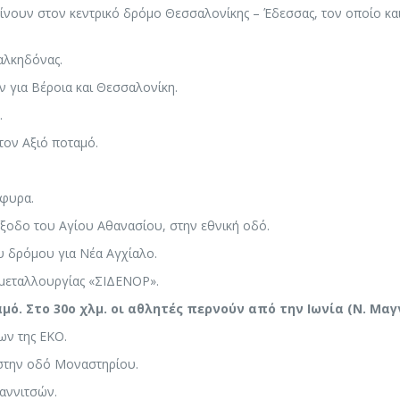
αίνουν στον κεντρικό δρόμο Θεσσαλονίκης – Έδεσσας, τον οποίο και
Χαλκηδόνας.
 για Βέροια και Θεσσαλονίκη.
.
τον Αξιό ποταμό.
έφυρα.
 έξοδο του Αγίου Αθανασίου, στην εθνική οδό.
ου δρόμου για Νέα Αγχίαλο.
 μεταλλουργίας «ΣΙΔΕΝΟΡ».
ό. Στο 30ο χλμ. οι αθλητές περνούν από την Ιωνία (Ν. Μαγ
ίων της ΕΚΟ.
 στην οδό Μοναστηρίου.
ιαννιτσών.