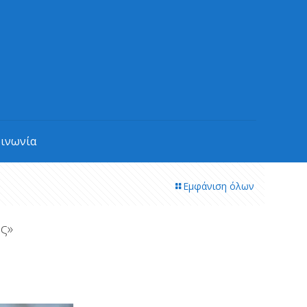
οινωνία
Εμφάνιση όλων
ς»