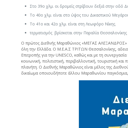
Στο 39ο χλμ. οι δρομείς στρίβουν δεξιά στην οδό 
Το 40ο χλμ. είναι στο ύψος του Δικαστικού Μεγάρο
Το 41ο και 42ο χλμ. είναι στη Λεωφόρο Νίκης.
τερματισμός βρίσκεται στην Παραλία Θεσσαλονίκ
Ο πρώτος Διεθνής Μαραθώνιος «ΜΕΓΑΣ ΑΛΕΞΑΝΔΡΟΣ» διε
όλη την Ελλάδα. Ο Μ.Ε.Α.Σ ΤΡΙΤΩΝ Θεσσαλονίκης, αδειοδ
Επιτροπής για την UNESCO, καθώς και με τη συνεργασία
κοινωνική, πολιτιστική, περιβαλλοντική, τουριστική και 
πλανήτη. Ο Διεθνής Μαραθώνιος είναι μέλος της Διεθνο
δικαίωμα οποιουδήποτε άλλου Μαραθωνίου παγκόσμια,