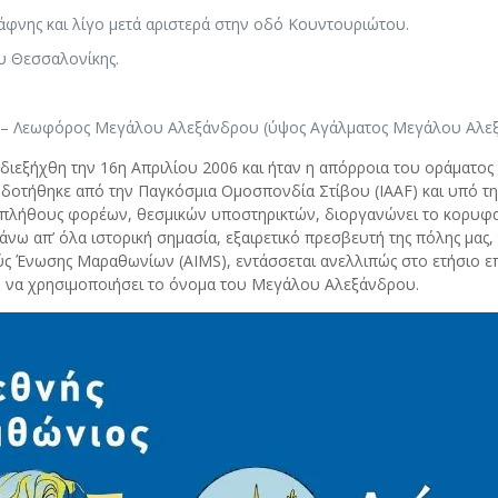
Δάφνης και λίγο μετά αριστερά στην οδό Κουντουριώτου.
υ Θεσσαλονίκης.
ης – Λεωφόρος Μεγάλου Αλεξάνδρου (ύψος Αγάλματος Μεγάλου Αλε
ξήχθη την 16η Απριλίου 2006 και ήταν η απόρροια του οράματος 
οτήθηκε από την Παγκόσμια Ομοσπονδία Στίβου (IAAF) και υπό την 
 πλήθους φορέων, θεσμικών υποστηρικτών, διοργανώνει το κορυφαί
πάνω απ’ όλα ιστορική σημασία, εξαιρετικό πρεσβευτή της πόλης μας, 
ύς Ένωσης Μαραθωνίων (AIMS), εντάσσεται ανελλιπώς στο ετήσιο επ
 να χρησιμοποιήσει το όνομα του Μεγάλου Αλεξάνδρου.