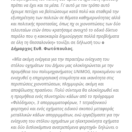
πρέπει να έχει και τα μέσα. Γι’ αυτό με τον τρόπο αυτό
έχουμε πετύχει να βελτιώσουμε κατά πολύ και σταθερά την
εξυπηρέτηση των πολιτών σε θέματα καθημερινότητας αλλά
και πολιτικής προστασίας, όπως πχ οι χιονοπτώσεις των δύο
τελευταίων ετών όπου κρατήσαμε ανοιχτό το οδικό δίκτυο
παρόλο που η κακοκαιρία δημιούργησε πολλά προβλήματα
σε όλη τη Θεσσαλονίκη»
τονίζει σε δήλωσή του
ο
Δήμαρχος Ευθ. Φωτόπουλος
.
«Μία ακόμη ενέργεια για την περαιτέρω ενίσχυση του
στόλου οχημάτων του Δήμου μας ολοκληρώνεται με την
προμήθεια του πολυμηχανήματος
UNIMOG
, προκειμένου να
ενισχυθεί η επιχειρησιακή ετοιμότητα και ικανότητα στις
περιπτώσεις χιονοπτώσεων, πλημμυρών, ακόμη και
αποψίλωσης πρασίνου. Πολύ σύντομα θα ολοκληρωθεί και
η προμήθεια ενός πλυντηρίου κάδων από το πρόγραμμα
«Φιλόδημος», 3 απορριμματοφόρων, 1 τετραξονικού
φορτηγού και ενός οχήματος ειδικού σκοπού μεταφοράς
μεταλλικών κάδων απορριμμάτων, ενώ εργαζόμαστε για την
ενίσχυση του στόλου οχημάτων με ηλεκτροκίνητα οχήματα
και δύο διπλοκάμπινα ανατρεπόμενα φορτηγά»
δηλώνει ο