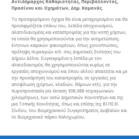
Αντιδήμαρχος Καθαριότητας, Περιβάλλοντος,
Πρασίνου και Οχημάτων, Δημ. Καμανάς
.
Το προσφερόμενο όχημα θα είναι μεταχειρισμένο και θα
προσαρμόζεται επάνω του, λεπίδα αποχιονισμού,
αλατοδιανομέας και καταστροφέας για την κοπή χόρτων,
τα οποία θα χρησιμοποιούνται για την αντιμετώπιση,
έντονων καιρικών φαινομένων, όπως χιονοπτώσεις,
πρόληψη πυρκαγιών κτλ. στις Δημοτικές Ενότητες του
Δήμου Δέλτα. Συγκεκριμένα η λεπίδα με τον
αλατοδιανομέα, θα χρησιμοποιούνται κυρίως σε
εργασίες αποχιονισμού και όπου αλλού απαιτείται και με
την προσάρτηση του καταστροφέα, σε εργασίες για
αποψίλωση (χόρτων, κλαδιών, θάμνων κτλ), για την
πυροπροστασία (σε έκταση 308,088 τετραγωνικών
χιλιομέτρων), των οκτώ Δημοτικών Κοινοτήτων και της
μια Τοπικής Κοινότητας, όπως και επίσης της ΒΙ.ΠΕ.Θ.
Σίνδου, του Βιομηχανικού Συγκροτήματος Διαβατών και
το Βιομηχανικό πάρκο Καλοχωρίου.