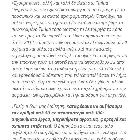
«Έχουμε κάνει πολλή και καλή δουλειά στο Τμήμα
Οχημάτων, με την εξαιρετική συνεργασία που έχουμε με το
προσωπικό και με σωστό προγραμματισμό. Όπως έχω πει
πολλές φορές, με συστηματική δουλειά νοικοκυρέψαμε το
συγκεκριμένο Τμήμα τόσο ως προς τη λειτουργία του όσο
και ως προς το ‘‘δυναμικό’’ του. Είναι σημαντικό να πούμε
ότι το 2014 ο αριθμός των οχημάτων δεν ξεπερνούσε τα 70
οχήματα και μάλιστα πολλά από αυτά ήταν παλαιάς
τεχνολογίας, ρυπογόνα, εκτός λειτουργίας και ασύμφορα για
την επισκευή τους, με αποτέλεσμα να αποσυρθούν 22 από
αυτά! Σημειωτέον ότι η απόσυρση είναι μια πολύ δύσκολη
και χρονοβόρα διαδικασία, που τελικά απαλλάσσει το Δήμο
από περιττά τέλη και ασφάλιστρα. Επιπλέον, γίνεται πλέον
σωστή συντήρηση των οχημάτων, στοιχείο χρήσιμο για την
ασφάλεια των εργαζομένων και την απόδοση των μηχανών.
»Εμείς, η δική μας Διοίκηση,
καταφέραμε να αυξήσουμε
τον αριθμό από 50 σε περισσότερα από 100:
μηχανήματα έργου, μηχανήματα αγροτικά, φορτηγά και
οχήματα επιβατικά
. Ο Δήμος Δέλτα είναι ένας πολύ
μεγάλος σε έκταση Δήμος και οι ανάγκες είναι ανάλογες. Για
να εξυπηρετείς τον πολίτη δεν αρκεί να έχει καλή πρόθεση,