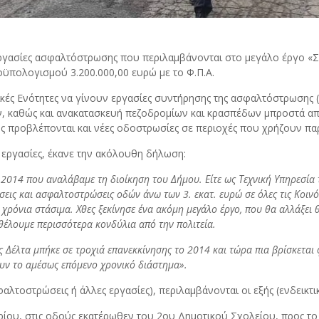
εργασίες ασφαλτόστρωσης που περιλαμβάνονται στο μεγάλο έργο
ϋπολογισμού 3.200.000,00 ευρώ με το Φ.Π.Α.
τικές Ενότητες να γίνουν εργασίες συντήρησης της ασφαλτόστρωση
αθώς και ανακατασκευή πεζοδρομίων και κρασπέδων μπροστά από 
ης προβλέπονται και νέες οδοστρωσίες σε περιοχές που χρήζουν πα
 εργασίες, έκανε την ακόλουθη δήλωση:
014 που αναλάβαμε τη διοίκηση του Δήμου. Είτε ως Τεχνική Υπηρεσία τ
εις και ασφαλτοστρώσεις οδών άνω των 3. εκατ. ευρώ σε όλες τις Κοινό
χρόνια στάσιμα. Χθες ξεκίνησε ένα ακόμη μεγάλο έργο, που θα αλλάξει θ
ι θέλουμε περισσότερα κονδύλια από την πολιτεία.
ς Δέλτα μπήκε σε τροχιά επανεκκίνησης το 2014 και τώρα πια βρίσκεται 
ουν το αμέσως επόμενο χρονικό διάστημα».
τοστρώσεις ή άλλες εργασίες), περιλαμβάνονται οι εξής (ενδεικτι
ρίου, στις οδούς εκατέρωθεν του 2ου Δημοτικού Σχολείου, προς το 