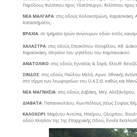
Παρόδους Φιλίππου προς Υδατόπυργο, Φιλίππου προς τ
ΝΕΑ ΜΑΛΓΑΡΑ
: στις οδούς Κολοκοτρώνη, Καραϊσκάκη,
Καταστήματος.
ΒΡΑΧΙΑ
: σε τμήματα τριών ανώνυμων οδών εντός οικισμ
ΧΑΛΑΣΤΡΑ
: στις οδούς Επισκόπου Θεοφίλου, Αθ. Διάκ
Καραϊσκάκη, πλησίον του γηπέδου του Καμπανιακού.
ΑΝΑΤΟΛΙΚΟ
: στις οδούς Εγνατίας & Σκρά, Ελευθ. Βενι
ΣΙΝΔΟΣ
: στις οδούς Παύλου Μελά, Αγων. Εθνικής Αντίσ
στο τέρμα των λεωφορείων του Ο.Α.Σ.Θ. καθώς και Μα
ΝΕΑ ΜΑΓΝΗΣΙΑ
: στις οδούς Δαβάκη, Μεγ. Αλεξάνδρου,
ΔΙΑΒΑΤΑ
: Παπανικολάου, Κων/πόλεως (τέως Σοφίας Βέ
ΚΑΛΟΧΩΡΙ
: Μαρίνου Αντύπα, Ηπείρου, Ολύμπου, Βουλ
οδού πλησίον της 1ης Επαρχιακής Οδού, Εννέα Εκτελε