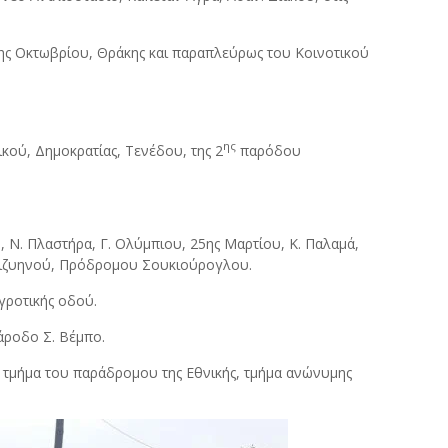
ης Οκτωβρίου, Θράκης και παραπλεύρως του Κοινοτικού
ης
κού, Δημοκρατίας, Τενέδου, της 2
παρόδου
 Ν. Πλαστήρα, Γ. Ολύμπιου, 25ης Μαρτίου, Κ. Παλαμά,
 Βιζυηνού, Πρόδρομου Σουκιούρογλου.
γροτικής οδού.
άροδο Σ. Βέμπο.
τμήμα του παράδρομου της Εθνικής, τμήμα ανώνυμης