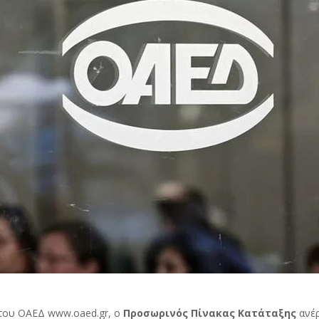
 του ΟΑΕΔ www.oaed.gr, ο
Προσωρινός Πίνακας Κατάταξης
ανέ