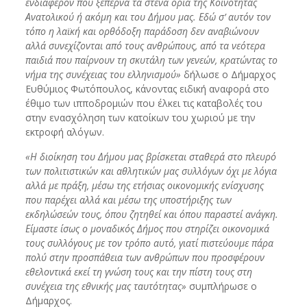
ενδιαφέρον που ξεπερνά τα στενά όρια της Κοινότητας
Ανατολικού ή ακόμη και του Δήμου μας. Εδώ σ’ αυτόν τον
τόπο η λαϊκή και ορθόδοξη παράδοση δεν αναβιώνουν
αλλά συνεχίζονται από τους ανθρώπους, από τα νεότερα
παιδιά που παίρνουν τη σκυτάλη των γενεών, κρατώντας το
νήμα της συνέχειας του ελληνισμού»
δήλωσε ο Δήμαρχος
Ευθύμιος Φωτόπουλος, κάνοντας ειδική αναφορά στο
έθιμο των ιπποδρομιών που έλκει τις καταβολές του
στην ενασχόληση των κατοίκων του χωριού με την
εκτροφή αλόγων.
«Η διοίκηση του Δήμου μας βρίσκεται σταθερά στο πλευρό
των πολιτιστικών και αθλητικών μας συλλόγων όχι με λόγια
αλλά με πράξη, μέσω της ετήσιας οικονομικής ενίσχυσης
που παρέχει αλλά και μέσω της υποστήριξης των
εκδηλώσεών τους, όπου ζητηθεί και όπου παραστεί ανάγκη.
Είμαστε ίσως ο μοναδικός Δήμος που στηρίζει οικονομικά
τους συλλόγους με τον τρόπο αυτό, γιατί πιστεύουμε πάρα
πολύ στην προσπάθεια των ανθρώπων που προσφέρουν
εθελοντικά εκεί τη γνώση τους και την πίστη τους στη
συνέχεια της εθνικής μας ταυτότητας»
συμπλήρωσε ο
Δήμαρχος.