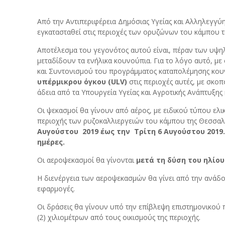
Από την Αντιπεριφέρεια Δημόσιας Υγείας και Αλληλεγγ
εγκατασταθεί στις περιοχές των ορυζώνων του κάμπου 
Αποτέλεσμα του γεγονότος αυτού είναι, πέραν των υψη
μεταδίδουν τα ενήλικα κουνούπια. Για το λόγο αυτό, μ
και Συντονισμού του προγράμματος καταπολέμησης κου
υπέρμικρου όγκου (
ULV
)
στις περιοχές αυτές, με σκο
άδεια από τα Υπουργεία Υγείας και Αγροτικής Ανάπτυξης
Οι ψεκασμοί θα γίνουν από αέρος, με ειδικού τύπου ελ
περιοχής των ρυζοκαλλιεργειών του κάμπου της Θεσσαλο
Αυγούστου 2019 έως την Τρίτη 6 Αυγούστου 2019.
ημέρες.
Οι αεροψεκασμοί θα γίνονται
μετά τη δύση του ηλίο
Η διενέργεια των αεροψεκασμών θα γίνει από την ανάδοχ
εφαρμογές.
Οι δράσεις θα γίνουν υπό την επίβλεψη επιστημονικού
(2) χιλιομέτρων από τους οικισμούς της περιοχής.