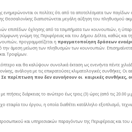
ύης ενημερώνονται οι πολίτες ότι από τα αποτελέσματα των παγίδ
της Θεσσαλονίκης διαπιστώνεται μεγάλη αύξηση του πληθυσμού ακ
λών επιπέδων όχλησης από τα τσιμπήματα των κουνουπιών, η ύπαρ
ε σύμφωνη γνώμη της Περιφέρειας και του Δήμου Δέλτα, καθώς και 
νουπιών, προγραμματίζεται η
πραγματοποίηση δράσεων εναέρι
πό την άμεση μείωση των πληθυσμών των κουνουπιών. Επισημαίνεται 
 και Τροφίμων.
ικόπτερο και θα καλύψουν συνολικά έκταση ως ενενήντα πέντε χιλι
νίκης, ανάλογα με τις επικρατούσες κλιματολογικές συνθήκες. Οι 
 Σε περίπτωση που δεν ευνοήσουν οι καιρικές συνθήκες, ο
υ
με πτήσεις διάρκειας το ανώτερο έως τρεις (3) ώρες (από τις 20.00 
ο εταιρία του έργου, η οποία διαθέτει κατάλληλο εξοπλισμό, τεχνικ
 προσωπικού και υπηρεσιακών παραγόντων της Περιφέρειας και του 