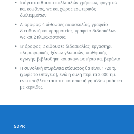
Ισόγειο: αίθουσα πολλαπλών χρήσεων, φαγητού
και κουζίνας, wc και χώρος εσωτερικός
διαλειμμάτων
Α’ όροφος: 4 αίθουσες διδασκαλίας, γραφείο
διευθυντή και γραμματείας, γραφείο διδασκάλων,
wc και 2 κλιμακοστάσια
Β’ όροφος: 2 αίθουσες διδασκαλίας, εργαστήρι
πληροφορικής, ξένων γλωσσών, αισθητικής
αγωγής, βιβλιοθήκη και αναγνωστήριο και βεράντα
Η συνολική επιφάνεια κτίσματος θα είναι 1720 τμ
(χωρίς το υπόγειο), ενώ η αυλή περί τα 3.000 τ.μ.
ενώ προβλέπεται και η κατασκευή γηπέδου μπάσκετ
με κερκίδες.
GDPR