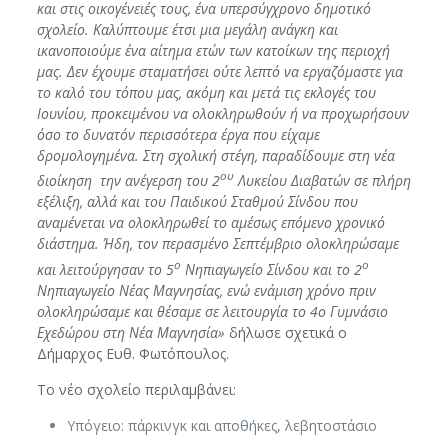
και στις οικογένειές τους, ένα υπερσύγχρονο δημοτικό
σχολείο. Καλύπτουμε έτσι μια μεγάλη ανάγκη και
ικανοποιούμε ένα αίτημα ετών των κατοίκων της περιοχή
μας. Δεν έχουμε σταματήσει ούτε λεπτό να εργαζόμαστε για
το καλό του τόπου μας, ακόμη και μετά τις εκλογές του
Ιουνίου, προκειμένου να ολοκληρωθούν ή να προχωρήσουν
όσο το δυνατόν περισσότερα έργα που είχαμε
δρομολογημένα. Στη σχολική στέγη, παραδίδουμε στη νέα
ου
διοίκηση την ανέγερση του 2
Λυκείου Διαβατών σε πλήρη
εξέλιξη, αλλά και του Παιδικού Σταθμού Σίνδου που
αναμένεται να ολοκληρωθεί το αμέσως επόμενο χρονικό
διάστημα. Ήδη, τον περασμένο Σεπτέμβριο ολοκληρώσαμε
ο
ο
και λειτούργησαν το 5
Νηπιαγωγείο Σίνδου και το 2
Νηπιαγωγείο Νέας Μαγνησίας, ενώ ενάμιση χρόνο πριν
ολοκληρώσαμε και θέσαμε σε λειτουργία το 4ο Γυμνάσιο
Εχεδώρου στη Νέα Μαγνησία»
δήλωσε σχετικά ο
Δήμαρχος Ευθ. Φωτόπουλος.
Το νέο σχολείο περιλαμβάνει:
Υπόγειο: πάρκινγκ και αποθήκες, λεβητοστάσιο