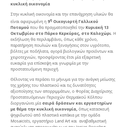
κυκλική οικονομία
Στην κυκλική οικονομία και την επανάχρηση υλικών θα
η
είναι αφιερωμένη η
9
Οικογιορτή Γαλλικού
Ποταμού
που θα πραγματοποιηθεί την
Κυριακή 13
Οκτωβρίου στο Πάρκο Κερκύρας, στο Καλοχώρι
. Η
εκδήλωση θα περιλαμβάνει, όπως κάθε χρόνο,
παρατήρηση πουλιών και ξεναγήσεις στον υγρότοπο,
βόλτες με ποδήλατα, αγορά βιολογικών προϊόντων και
χειροτεχνιών, προσφέροντας έτσι μία εξαιρετική
ευκαιρία για επίσκεψη και γνωριμία με την
προστατευόμενη περιοχή.
Θέλοντας να περάσει το μήνυμα για την ανάγκη μείωσης
της χρήσης του πλαστικού και τις δυνατότητες
αξιοποίησης των απορριμμάτων, ο Φορέας Διαχείρισης
Προστατευόμενων Περιοχών Θερμαϊκού Κόλπου
διοργανώνει μία
σειρά δράσεων και εργαστηρίων
με θέμα την κυκλική οικονομία,
όπως κατασκευή
ψηφιδωτού από πλαστικά καπάκια με την ομάδα
Mosaicists, εργαστήριο Land Art και αναβαθμιστική
ανακύκλωση απορριμμάτων με την Ionian Recycling.