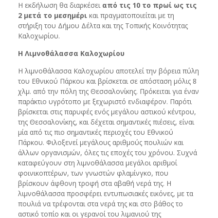
Η εκδήλωση θα διαρκέσει
από τις 10 το πρωί ως τις
2 μετά το μεσημέρι
και πραγματοποιείται με τη
στήριξη του Δήμου Δέλτα και της Τοπικής Κοινότητας
Καλοχωρίου.
Η Λιμνοθάλασσα Καλοχωρίου
Η λιμνοθάλασσα Καλοχωρίου αποτελεί την βόρεια πύλη
του Εθνικού Πάρκου και βρίσκεται σε απόσταση μόλις 8
χλμ. από την πόλη της Θεσσαλονίκης. Πρόκειται για έναν
παράκτιο υγρότοπο με ξεχωριστό ενδιαφέρον. Παρότι
βρίσκεται στις παρυφές ενός μεγάλου αστικού κέντρου,
της Θεσσαλονίκης, και δέχεται σημαντικές πιέσεις, είναι
μία από τις πιο σημαντικές περιοχές του Εθνικού
Πάρκου. Φιλοξενεί μεγάλους αριθμούς πουλιών και
άλλων οργανισμών, όλες τις εποχές του χρόνου. Συχνά
καταφεύγουν στη λιμνοθάλασσα μεγάλοι αριθμοί
φοινικοπτέρων, των γνωστών φλαμίνγκο, που
βρίσκουν άφθονη τροφή στα αβαθή νερά της. Η
λιμνοθάλασσα προσφέρει εντυπωσιακές εικόνες, με τα
πουλιά να τρέφονται στα νερά της και στο βάθος το
αστικό τοπίο και οι γερανοί του λιμανιού της