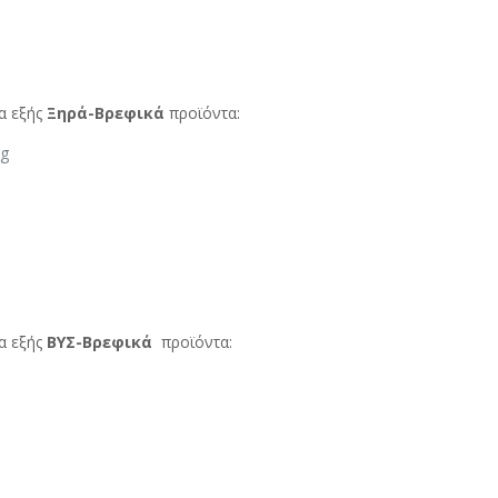
α εξής
Ξηρά-Βρεφικά
προϊόντα:
kg
,0 lt
α εξής
ΒΥΣ-Βρεφικά
προϊόντα: