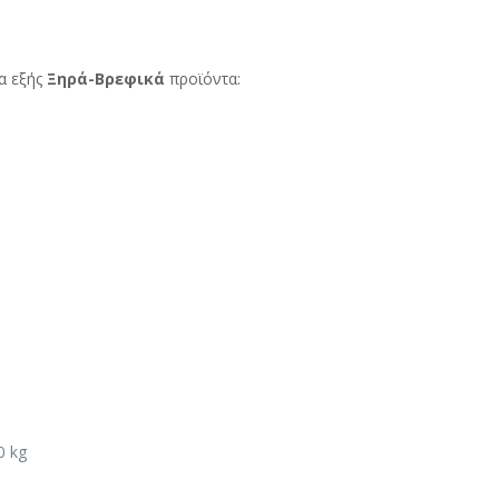
α εξής
Ξηρά-Βρεφικά
προϊόντα:
0 kg