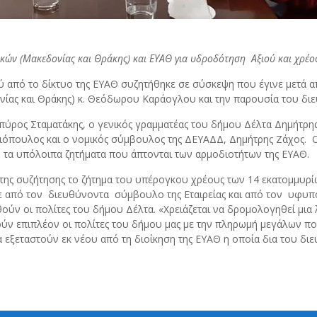
κών (Μακεδονίας και Θράκης) και ΕΥΑΘ για υδροδότηση Αξιού και χρέος
ύ από το δίκτυο της ΕΥΑΘ συζητήθηκε σε σύσκεψη που έγινε μετά 
νίας και Θράκης) κ. Θεόδωρου Καράογλου και την παρουσία του 
ύρος Σταματάκης, ο γενικός γραμματέας του δήμου Δέλτα Δημήτρη
γιόπουλος και ο νομικός σύμβουλος της ΔΕΥΑΔΔ, Δημήτρης Ζάχος.
α τα υπόλοιπα ζητήματα που άπτονται των αρμοδιοτήτων της ΕΥΑΘ.
 της συζήτησης το ζήτημα του υπέρογκου χρέους των 14 εκατομμυρ
σε από τον διευθύνοντα σύμβουλο της Εταιρείας και από τον υφ
ούν οι πολίτες του δήμου Δέλτα. «Χρειάζεται να δρομολογηθεί μια 
ούν επιπλέον οι πολίτες του δήμου μας με την πληρωμή μεγάλων 
α εξεταστούν εκ νέου από τη διοίκηση της ΕΥΑΘ η οποία δια του δ