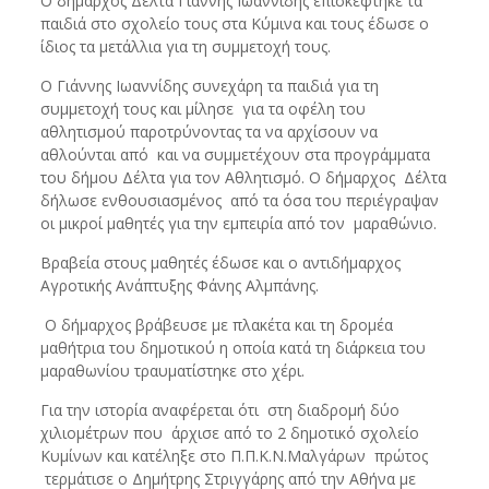
Ο δήμαρχος Δέλτα Γιάννης Ιωαννίδης επισκέφτηκε τα
παιδιά στο σχολείο τους στα Κύμινα και τους έδωσε ο
ίδιος τα μετάλλια για τη συμμετοχή τους.
Ο Γιάννης Ιωαννίδης συνεχάρη τα παιδιά για τη
συμμετοχή τους και μίλησε για τα οφέλη του
αθλητισμού παροτρύνοντας τα να αρχίσουν να
αθλούνται από και να συμμετέχουν στα προγράμματα
του δήμου Δέλτα για τον Αθλητισμό. Ο δήμαρχος Δέλτα
δήλωσε ενθουσιασμένος από τα όσα του περιέγραψαν
οι μικροί μαθητές για την εμπειρία από τον μαραθώνιο.
Βραβεία στους μαθητές έδωσε και ο αντιδήμαρχος
Αγροτικής Ανάπτυξης Φάνης Αλμπάνης.
Ο δήμαρχος βράβευσε με πλακέτα και τη δρομέα
μαθήτρια του δημοτικού η οποία κατά τη διάρκεια του
μαραθωνίου τραυματίστηκε στο χέρι.
Για την ιστορία αναφέρεται ότι στη διαδρομή δύο
χιλιομέτρων που άρχισε από το 2 δημοτικό σχολείο
Κυμίνων και κατέληξε στο Π.Π.Κ.Ν.Μαλγάρων πρώτος
τερμάτισε ο Δημήτρης Στριγγάρης από την Αθήνα με