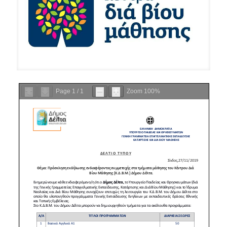
Page
1
/
1
Zoom
100%