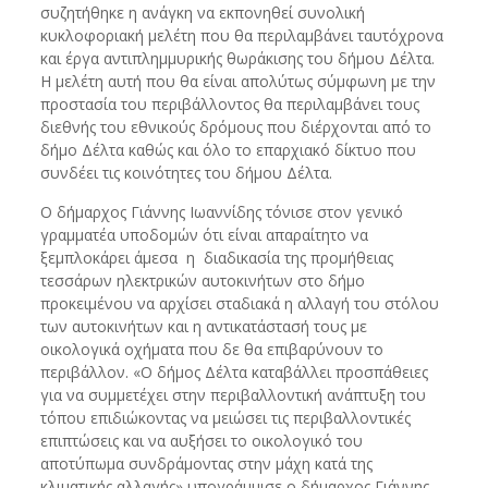
συζητήθηκε η ανάγκη να εκπονηθεί συνολική
κυκλοφοριακή μελέτη που θα περιλαμβάνει ταυτόχρονα
και έργα αντιπλημμυρικής θωράκισης του δήμου Δέλτα.
Η μελέτη αυτή που θα είναι απολύτως σύμφωνη με την
προστασία του περιβάλλοντος θα περιλαμβάνει τους
διεθνής του εθνικούς δρόμους που διέρχονται από το
δήμο Δέλτα καθώς και όλο το επαρχιακό δίκτυο που
συνδέει τις κοινότητες του δήμου Δέλτα.
Ο δήμαρχος Γιάννης Ιωαννίδης τόνισε στον γενικό
γραμματέα υποδομών ότι είναι απαραίτητο να
ξεμπλοκάρει άμεσα η διαδικασία της προμήθειας
τεσσάρων ηλεκτρικών αυτοκινήτων στο δήμο
προκειμένου να αρχίσει σταδιακά η αλλαγή του στόλου
των αυτοκινήτων και η αντικατάστασή τους με
οικολογικά οχήματα που δε θα επιβαρύνουν το
περιβάλλον. «Ο δήμος Δέλτα καταβάλλει προσπάθειες
για να συμμετέχει στην περιβαλλοντική ανάπτυξη του
τόπου επιδιώκοντας να μειώσει τις περιβαλλοντικές
επιπτώσεις και να αυξήσει το οικολογικό του
αποτύπωμα συνδράμοντας στην μάχη κατά της
κλιματικής αλλαγής» υπογράμμισε ο δήμαρχος Γιάννης