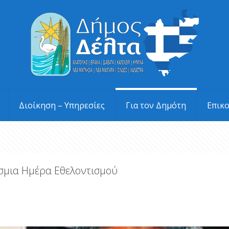
Διοίκηση – Υπηρεσίες
Για τον Δημότη
Επικ
σμια Ημέρα Εθελοντισμού