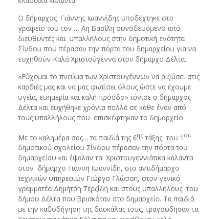
κλασσικά κάλαντα.
Ο δήμαρχος Γιάννης Ιωαννίδης υποδέχτηκε στο
γραφείο του τον … Αη Βασίλη συνοδευόμενο από
διευθυντές και υπαλλήλους στην δημοτική ενότητα
Σίνδου που πέρασαν την πόρτα του δημαρχείου για να
ευχηθούν Καλά Χριστούγεννα στον δήμαρχο Δέλτα.
«Εύχομαι το πνεύμα των Χριστουγέννων να ριζώσει στις
καρδιές μας και να μας φωτίσει όλους ώστε να έχουμε
υγεία, ευημερία και καλή πρόοδο» τόνισε ο δήμαρχος
Δέλτα και ευχήθηκε χρόνια πολλά σε κάθε έναν από
τους υπαλλήλους που επισκέφτηκαν το δημαρχείο.
ης
ου
Με το καλημέρα σας… τα παιδιά της 6
τάξης του 1
δημοτικού σχολείου Σίνδου πέρασαν την πόρτα του
δημαρχείου και έψαλαν τα Χριστουγεννιάτικα κάλαντα
στον δήμαρχο Γιάννη Ιωαννίδη, στο αντιδήμαρχο
τεχνικών υπηρεσιών Γιώργο Γλώσση, στον γενικό
γραμματέα Δημήτρη Τερζίδη και στους υπαλλήλους του
δήμου Δέλτα που βρισκόταν στο δημαρχείο. Τα παιδιά
με την καθοδήγηση της δασκάλας τους, τραγούδησαν τα