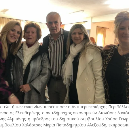
ν τελετή των εγκαινίων παρέστησαν ο Αντιπεριφεριάρχης Περιβάλλον
ανάσιος Ελευθεράκης, ο αντιδήμαρχος οικονομικών Διονύσης Λιακό
νης Αλμπάνης, η πρόεδρος του δημοτικού συμβουλίου Χρύσα Γεωργι
συμβουλίου Χαλάστρας Μαρία Παπαδημητρίου Αλεξούδη, εκπρόσωπ