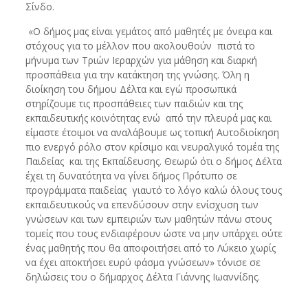
Σίνδο.
«Ο δήμος μας είναι γεμάτος από μαθητές με όνειρα και
στόχους για το μέλλον που ακολουθούν πιστά το
μήνυμα των Τριών Ιεραρχών για μάθηση και διαρκή
προσπάθεια για την κατάκτηση της γνώσης. Όλη η
διοίκηση του δήμου Δέλτα και εγώ προσωπικά
στηρίζουμε τις προσπάθειες των παιδιών και της
εκπαιδευτικής κοινότητας ενώ από την πλευρά μας και
είμαστε έτοιμοι να αναλάβουμε ως τοπική Αυτοδιοίκηση
πιο ενεργό ρόλο στον κρίσιμο και νευραλγικό τομέα της
Παιδείας και της Εκπαίδευσης. Θεωρώ ότι ο δήμος Δέλτα
έχει τη δυνατότητα να γίνει δήμος Πρότυπο σε
προγράμματα παιδείας γιαυτό το λόγο καλώ όλους τους
εκπαιδευτικούς να επενδύσουν στην ενίσχυση των
γνώσεων και των εμπειριών των μαθητών πάνω στους
τομείς που τους ενδιαφέρουν ώστε να μην υπάρχει ούτε
ένας μαθητής που θα αποφοιτήσει από το Λύκειο χωρίς
να έχει αποκτήσει ευρύ φάσμα γνώσεων» τόνισε σε
δηλώσεις του ο δήμαρχος Δέλτα Γιάννης Ιωαννίδης.