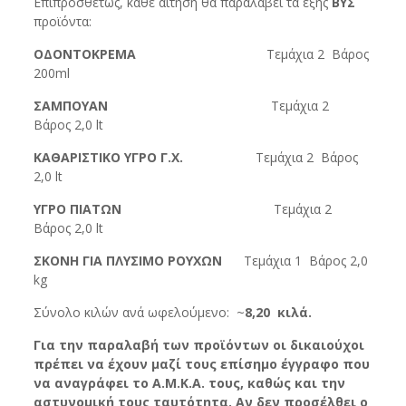
Επιπροσθέτως, κάθε αίτηση θα παραλάβει τα εξής
ΒΥΣ
προϊόντα:
ΟΔΟΝΤΟΚΡΕΜΑ
Τεμάχια 2 Βάρος
200ml
ΣΑΜΠΟΥΑΝ
Τεμάχια 2
Βάρος 2,0 lt
ΚΑΘΑΡΙΣΤΙΚΟ ΥΓΡΟ Γ.Χ.
Τεμάχια 2 Βάρος
2,0 lt
ΥΓΡΟ ΠΙΑΤΩΝ
Τεμάχια 2
Βάρος 2,0 lt
ΣΚΟΝΗ ΓΙΑ ΠΛΥΣΙΜΟ ΡΟΥΧΩΝ
Τεμάχια 1 Βάρος 2,0
kg
Σύνολο κιλών ανά ωφελούμενο: ~
8,20 κιλά.
Για την παραλαβή των προϊόντων οι δικαιούχοι
πρέπει να έχουν μαζί τους επίσημο έγγραφο που
να αναγράφει το Α.Μ.Κ.Α. τους, καθώς και την
αστυνομική τους ταυτότητα. Αν δεν προσέλθει ο