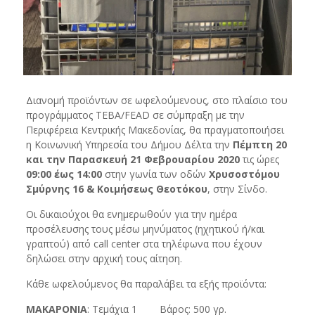
Διανομή προϊόντων σε ωφελούμενους, στο πλαίσιο του
προγράμματος ΤΕΒΑ/FEAD σε σύμπραξη με την
Περιφέρεια Κεντρικής Μακεδονίας, θα πραγματοποιήσει
η Κοινωνική Υπηρεσία του Δήμου Δέλτα την
Πέμπτη 20
και την Παρασκευή 21 Φεβρουαρίου 2020
τις ώρες
09:00 έως 14:00
στην γωνία των οδών
Χρυσοστόμου
Σμύρνης 16 & Κοιμήσεως Θεοτόκου
, στην Σίνδο.
Οι δικαιούχοι θα ενημερωθούν για την ημέρα
προσέλευσης τους μέσω μηνύματος (ηχητικού ή/και
γραπτού) από call center στα τηλέφωνα που έχουν
δηλώσει στην αρχική τους αίτηση.
Κάθε ωφελούμενος θα παραλάβει τα εξής προϊόντα:
ΜΑΚΑΡΟΝΙΑ
: Τεμάχια 1 Βάρος: 500 γρ.