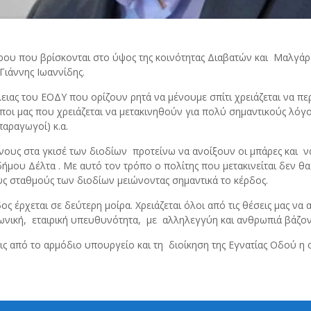
τρου που βρίσκονται στο ύψος της κοινότητας Διαβατών και Μαλγ
Γιάννης Ιωαννίδης.
ειας του ΕΟΔΥ που ορίζουν ρητά να μένουμε σπίτι χρειάζεται να περ
ι μας που χρειάζεται να μετακινηθούν για πολύ σημαντικούς λόγου
παραγωγοί) κ.α.
ενους στα γκισέ των διοδίων προτείνω να ανοίξουν οι μπάρες και 
ήμου Δέλτα . Με αυτό τον τρόπο ο πολίτης που μετακινείται δεν θα 
ους σταθμούς των διοδίων μειώνοντας σημαντικά το κέρδος.
ρδος έρχεται σε δεύτερη μοίρα. Χρειάζεται όλοι από τις θέσεις μας 
νωνική, εταιρική υπευθυνότητα, με αλληλεγγύη και ανθρωπιά βάζο
ς από το αρμόδιο υπουργείο και τη διοίκηση της Εγνατίας Οδού η ο