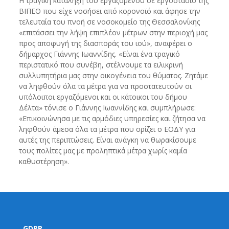
Η τραγική κατάληξη του εργαζομένου σε εργοστάσιο της
ΒΙΠΕΘ που είχε νοσήσει από κορονοϊό και άφησε την
τελευταία του πνοή σε νοσοκομείο της Θεσσαλονίκης
«επιτάσσει την λήψη επιπλέον μέτρων στην περιοχή μας
προς αποφυγή της διασποράς του ιού», αναφέρει ο
δήμαρχος Γιάννης Ιωαννίδης. «Είναι ένα τραγικό
περιστατικό που συνέβη, στέλνουμε τα ειλικρινή
συλλυπητήρια μας στην οικογένεια του θύματος. Ζητάμε
να ληφθούν όλα τα μέτρα για να προστατευτούν οι
υπόλοιποι εργαζόμενοι και οι κάτοικοι του δήμου
Δέλτα» τόνισε ο Γιάννης Ιωαννίδης και συμπλήρωσε:
«Επικοινώνησα με τις αρμόδιες υπηρεσίες και ζήτησα να
ληφθούν άμεσα όλα τα μέτρα που ορίζει ο ΕΟΔΥ για
αυτές της περιπτώσεις. Είναι ανάγκη να θωρακίσουμε
τους πολίτες μας με προληπτικά μέτρα χωρίς καμία
καθυστέρηση».
GDPR