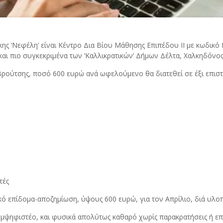
ης ‘Νεφέλη’ είναι Κέντρο Δια Βίου Μάθησης Επιπέδου ΙΙ με κωδικό 
αι πιο συγκεκριμένα των ‘Καλλικρατικών’ Δήμων Δέλτα, Χαλκηδόνος
ρούτσης, ποσό 600 ευρώ ανά ωφελούμενο θα διατεθεί σε έξι επισ
τές
 επίδομα-αποζημίωση, ύψους 600 ευρώ, για τον Απρίλιο, διά υλοπ
υμψηφιστέο, και φυσικά απολύτως καθαρό χωρίς παρακρατήσεις ή ε